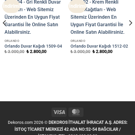
İndirim!
İndirim!
ORLANDO
ORLANDO
Orlando Duvar Kağıdı 1509-04
Orlando Duvar Kağıdı 1512-02
Orijinal
Şu
Orijinal
Şu
₺
3.000,00
₺
2.800,00
₺
3.000,00
₺
2.800,00
fiyat:
andaki
fiyat:
andaki
₺ 3.000,00.
fiyat:
₺ 3.000,00.
fiyat:
₺ 2.800,00.
₺ 2.800,00.
.
Visa
MasterCard
Dekoros.com 2026 ©
DEKOROS İTHALAT İHRACAT A.Ş. ADRES:
İSTOÇ TİCARET MERKEZİ 42 ADA NO:52-54 BAĞCILAR /