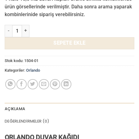
₺ 3.000,00.
fiyat:
ürün görsellerinde verilmiştir. Daha sonra arama yaparak
₺ 2.800,00.
kombinlerinide sipariş verebilirsiniz.
Orlando Duvar Kağıdı 1504-01 adet
SEPETE EKLE
Stok kodu:
1504-01
Kategoriler:
Orlando
AÇIKLAMA
DEĞERLENDIRMELER (0)
ORLANDO DUVAR KAĞIDI