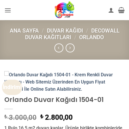
İçeriğe
atla
ANA SAYFA
/
DUVAR KAĞIDI
/
DECOWALL
DUVAR KAĞITLARI
/
ORLANDO
İndirim!
Orlando Duvar Kağıdı 1504-01
Orijinal
Şu
₺
3.000,00
₺
2.800,00
fiyat:
andaki
1 Rulo 16,5 m2 duvarı kaplar. Ürünle birlikte kombinleride