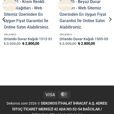
İndirim!
İndirim!
ORLANDO
ORLANDO
Orlando Duvar Kağıdı 1512-01
Orlando Duvar Kağıdı 1505-05
Orijinal
Şu
Orijinal
Şu
₺
3.000,00
₺
2.800,00
₺
3.000,00
₺
2.800,00
fiyat:
andaki
fiyat:
andaki
₺ 3.000,00.
fiyat:
₺ 3.000,00.
fiyat:
₺ 2.800,00.
₺ 2.800,00.
.
Visa
MasterCard
Dekoros.com 2026 ©
DEKOROS İTHALAT İHRACAT A.Ş. ADRES:
İSTOÇ TİCARET MERKEZİ 42 ADA NO:52-54 BAĞCILAR /