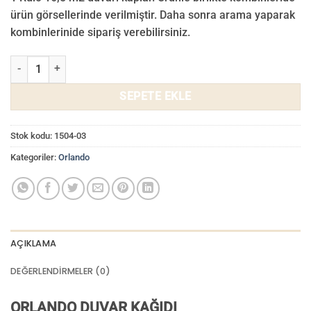
₺ 3.000,00.
fiyat:
ürün görsellerinde verilmiştir. Daha sonra arama yaparak
₺ 2.800,00.
kombinlerinide sipariş verebilirsiniz.
Orlando Duvar Kağıdı 1504-03 adet
SEPETE EKLE
Stok kodu:
1504-03
Kategoriler:
Orlando
AÇIKLAMA
DEĞERLENDIRMELER (0)
ORLANDO DUVAR KAĞIDI