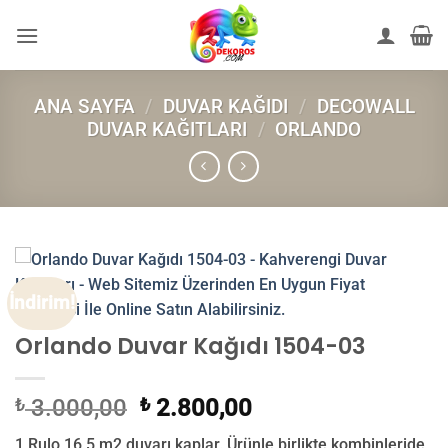
İçeriğe
atla
ANA SAYFA
/
DUVAR KAĞIDI
/
DECOWALL
DUVAR KAĞITLARI
/
ORLANDO
İndirim!
Orlando Duvar Kağıdı 1504-03
Orijinal
Şu
₺
3.000,00
₺
2.800,00
fiyat:
andaki
1 Rulo 16,5 m2 duvarı kaplar. Ürünle birlikte kombinleride