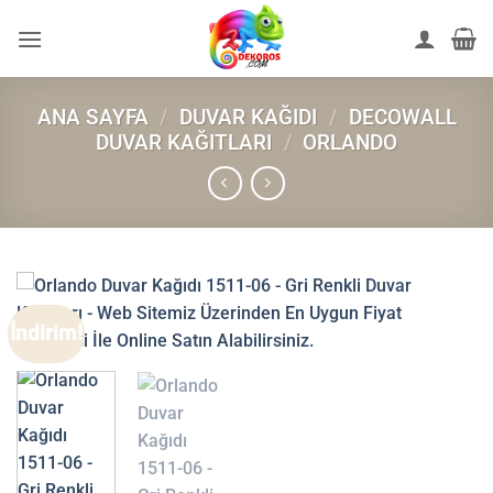
İçeriğe
atla
ANA SAYFA
/
DUVAR KAĞIDI
/
DECOWALL
DUVAR KAĞITLARI
/
ORLANDO
İndirim!