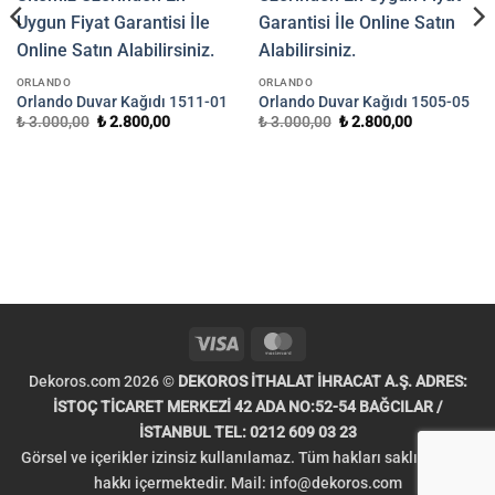
ORLANDO
ORLANDO
Orlando Duvar Kağıdı 1511-01
Orlando Duvar Kağıdı 1505-05
Orijinal
Şu
Orijinal
Şu
₺
3.000,00
₺
2.800,00
₺
3.000,00
₺
2.800,00
fiyat:
andaki
fiyat:
andaki
₺ 3.000,00.
fiyat:
₺ 3.000,00.
fiyat:
₺ 2.800,00.
₺ 2.800,00.
.
Visa
MasterCard
Dekoros.com 2026 ©
DEKOROS İTHALAT İHRACAT A.Ş. ADRES:
İSTOÇ TİCARET MERKEZİ 42 ADA NO:52-54 BAĞCILAR /
İSTANBUL TEL: 0212 609 03 23
Görsel ve içerikler izinsiz kullanılamaz. Tüm hakları saklıdır. Telif
hakkı içermektedir. Mail:
info@dekoros.com