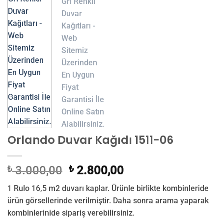
Orlando Duvar Kağıdı 1511-06
Orijinal
Şu
₺
3.000,00
₺
2.800,00
fiyat:
andaki
1 Rulo 16,5 m2 duvarı kaplar. Ürünle birlikte kombinleride
₺ 3.000,00.
fiyat:
ürün görsellerinde verilmiştir. Daha sonra arama yaparak
₺ 2.800,00.
kombinlerinide sipariş verebilirsiniz.