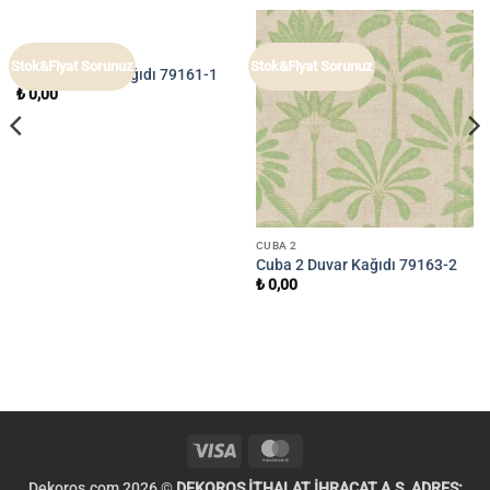
CUBA 2
Stok&Fiyat Sorunuz
Stok&Fiyat Sorunuz
Cuba 2 Duvar Kağıdı 79161-1
₺
0,00
CUBA 2
Cuba 2 Duvar Kağıdı 79163-2
₺
0,00
Visa
MasterCard
Dekoros.com 2026 ©
DEKOROS İTHALAT İHRACAT A.Ş. ADRES: