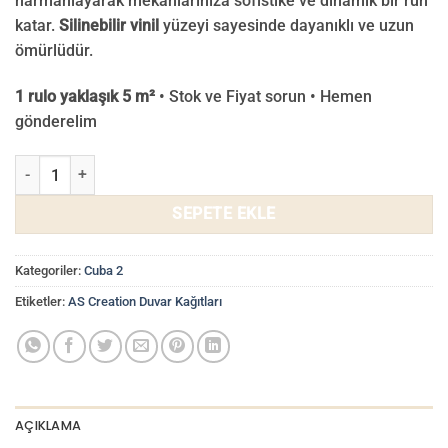
harmanlayarak mekanlarınıza sofistike ve dinamik bir ruh
katar.
Silinebilir vinil
yüzeyi sayesinde dayanıklı ve uzun
ömürlüdür.
1 rulo yaklaşık 5 m²
• Stok ve Fiyat sorun • Hemen
gönderelim
Cuba 2 Duvar Kağıdı 79160-5 adet
SEPETE EKLE
Kategoriler:
Cuba 2
Etiketler:
AS Creation Duvar Kağıtları
AÇIKLAMA