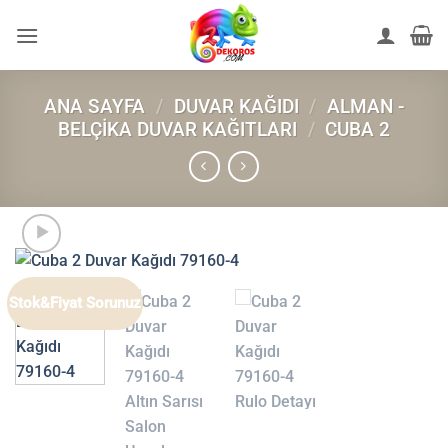
İçeriğe
atla
ANA SAYFA
/
DUVAR KAĞIDI
/
ALMAN -
BELÇIKA DUVAR KAĞITLARI
/
CUBA 2
Stok&Fiyat Sorunuz