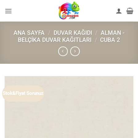
İçeriğe
atla
ANA SAYFA
/
DUVAR KAĞIDI
/
ALMAN -
BELÇIKA DUVAR KAĞITLARI
/
CUBA 2
Stok&Fiyat Sorunuz