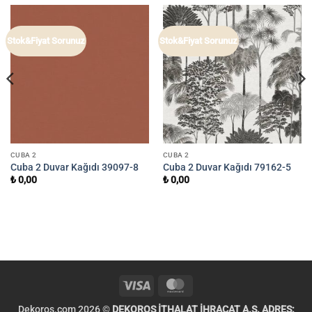
Stok&Fiyat Sorunuz
Stok&Fiyat Sorunuz
CUBA 2
CUBA 2
Cuba 2 Duvar Kağıdı 39097-8
Cuba 2 Duvar Kağıdı 79162-5
₺
0,00
₺
0,00
Visa
MasterCard
Dekoros.com 2026 ©
DEKOROS İTHALAT İHRACAT A.Ş. ADRES: