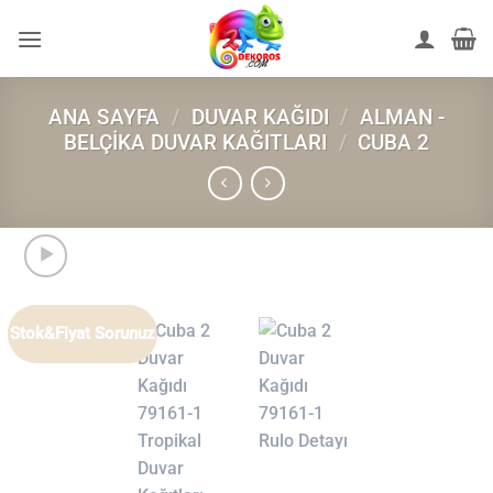
İçeriğe
atla
ANA SAYFA
/
DUVAR KAĞIDI
/
ALMAN -
BELÇIKA DUVAR KAĞITLARI
/
CUBA 2
Stok&Fiyat Sorunuz