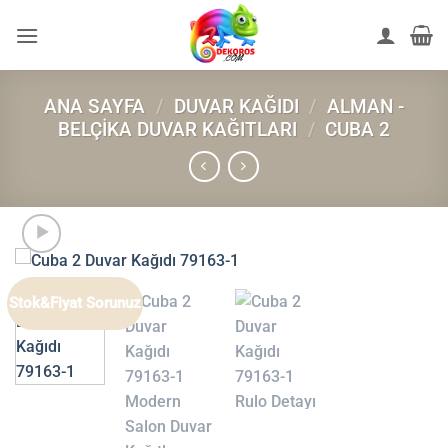
İçeriğe
atla
ANA SAYFA
/
DUVAR KAĞIDI
/
ALMAN -
BELÇIKA DUVAR KAĞITLARI
/
CUBA 2
Stok&Fiyat Sorunuz