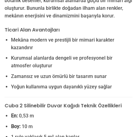
botanik desenler, kurumsal alanlarda güçlü bir mimari algı
oluşturur. Bununla birlikte doğadan ilham alan renkler,
mekânın enerjisini ve dinamizmini başarıyla korur.
Ticari Alan Avantajları
Mekâna modern ve prestijli bir mimari karakter
kazandırır
Kurumsal alanlarda dengeli ve profesyonel bir
atmosfer oluşturur
Zamansız ve uzun ömürlü bir tasarım sunar
Yoğun kullanıma uygun dayanıklı yüzey sağlar
Cuba 2 Silinebilir Duvar Kağıdı Teknik Özellikleri
En:
0,53 m
Boy:
10 m
1 rulo yaklaşık 5 m² alan kaplar