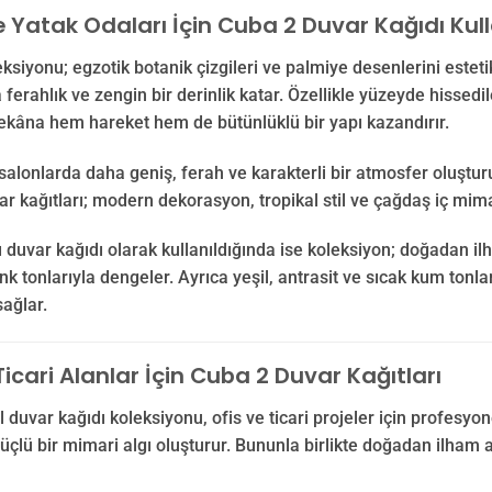
e Yatak Odaları İçin Cuba 2 Duvar Kağıdı Kul
ksiyonu; egzotik botanik çizgileri ve palmiye desenlerini estetik
ferahlık ve zengin bir derinlik katar. Özellikle yüzeyde hissedi
ekâna hem hareket hem de bütünlüklü bir yapı kazandırır.
alonlarda daha geniş, ferah ve karakterli bir atmosfer oluşturu
r kağıtları; modern dekorasyon, tropikal stil ve çağdaş iç mim
 duvar kağıdı olarak kullanıldığında ise koleksiyon; doğadan ilh
enk tonlarıyla dengeler. Ayrıca yeşil, antrasit ve sıcak kum ton
ağlar.
Ticari Alanlar İçin Cuba 2 Duvar Kağıtları
l duvar kağıdı koleksiyonu, ofis ve ticari projeler için profes
üçlü bir mimari algı oluşturur. Bununla birlikte doğadan ilham 