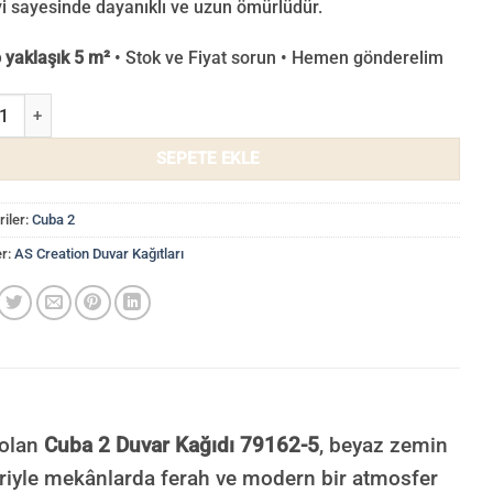
i sayesinde dayanıklı ve uzun ömürlüdür.
o yaklaşık 5 m²
• Stok ve Fiyat sorun • Hemen gönderelim
 Duvar Kağıdı 79162-5 adet
SEPETE EKLE
iler:
Cuba 2
er:
AS Creation Duvar Kağıtları
 olan
Cuba 2 Duvar Kağıdı 79162-5
, beyaz zemin
leriyle mekânlarda ferah ve modern bir atmosfer