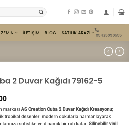
ZEMIN
SATILIK ARAZI
İLETIŞIM
BLOG
05425090555
ba 2 Duvar Kağıdı 79162-5
00
n markası
AS Creation Cuba 2 Duvar Kağıdı Kreasyonu
;
ik tropikal desenleri modern dokularla harmanlayarak
larınıza sofistike ve dinamik bir ruh katar.
Silinebilir vinil