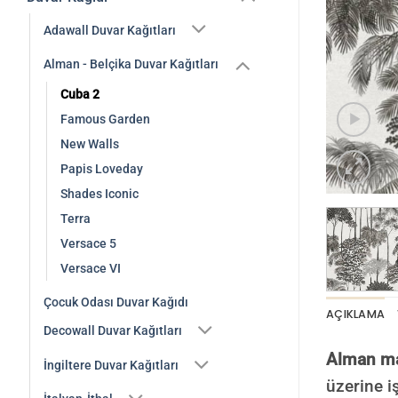
Adawall Duvar Kağıtları
Alman - Belçika Duvar Kağıtları
Cuba 2
Famous Garden
New Walls
Papis Loveday
Shades Iconic
Terra
Versace 5
Versace VI
Çocuk Odası Duvar Kağıdı
AÇIKLAMA
Decowall Duvar Kağıtları
Alman mar
İngiltere Duvar Kağıtları
üzerine i