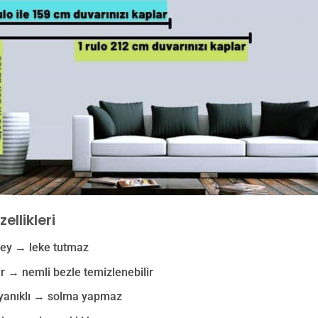
ellikleri
zey → leke tutmaz
lir → nemli bezle temizlenebilir
ayanıklı → solma yapmaz