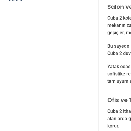
Salon v
Cuba 2 kole
mekanınıza 
geçişler, m
Bu sayede s
Cuba 2 duva
Yatak odası
sofistike r
tam uyum s
Ofis ve 
Cuba 2 itha
alanlarda g
korur.