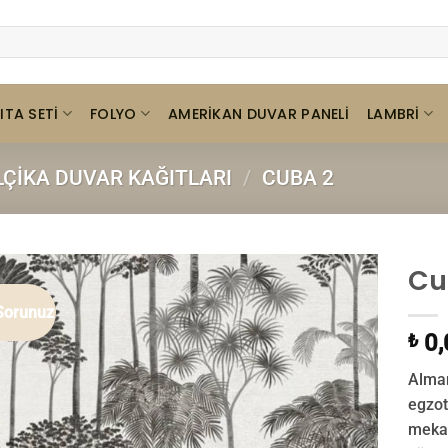
ITA SETI
FOLYO
LAMBRI
AMERIKAN DUVAR PANELI
LÇIKA DUVAR KAĞITLARI
/
CUBA 2
Cu
Sorunuz
0,
₺
Alma
egzot
mekan