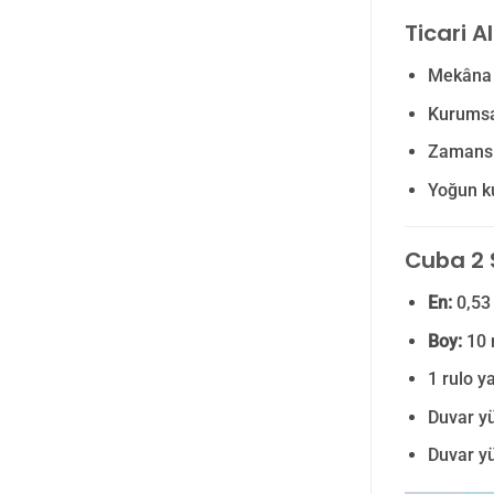
Ticari A
Mekâna m
Kurumsal
Zamansı
Yoğun ku
Cuba 2 S
En:
0,53
Boy:
10
1 rulo y
Duvar yü
Duvar yü