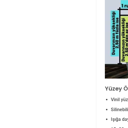
Yüzey Öz
Vinil yü
Silinebi
Işığa d