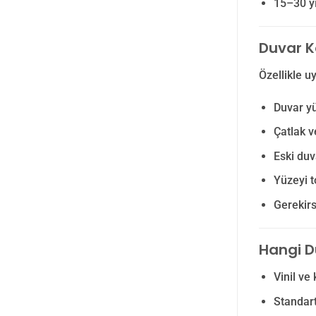
15–30 yı
Duvar K
Özellikle u
Duvar yü
Çatlak v
Eski du
Yüzeyi t
Gerekirs
Hangi D
Vinil ve 
Standart 