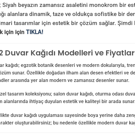
; Siyah beyazın zamansız asaletini monokrom bir est
ğı alanlara dinamik, taze ve oldukça sofistike bir der
imari tasarımlar için estetik bir çözüm sağlar. Şimd
 için için
TIKLA!
 Duvar Kağıdı Modelleri ve Fiyatlar
r kağıdı; egzotik botanik desenleri ve modern dokularıyla, tren
özüm sunar. Özellikle doğadan ilham alan desen efektleri ve de
ndler arasında yer alan modern ve zamansız desenler sunar.
zel tasarım koleksiyonu; salon duvar kağıdı, oturma odası duva
m alanlarında ihtiyaç duyulan estetik ve kaliteyi bir arada sunar
rlikte duvar kağıdı uygulaması sayesinde boya yerine daha zen
arakter oluşturabilirsiniz; bu nedenle özellikle modern duvar kağ