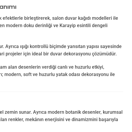
lanımı
 efektlerle birleştirerek, salon duvar kağıdı modelleri ile
len modern doku derinliği ve Karayip esintili dengeli
r. Ayrıca ışığı kontrollü biçimde yansıtan yapısı sayesinde
ari projeler için ideal bir duvar dekorasyonu çözümüdür.
am alan desenlerin verdiği canlı ve huzurlu etkiyi,
ları; modern, soft ve huzurlu yatak odası dekorasyonu ile
yonel zemin sunar. Ayrıca modern botanik desenler, kurumsal
alan renkler, mekânın enerjisini ve dinamizmini başarıyla