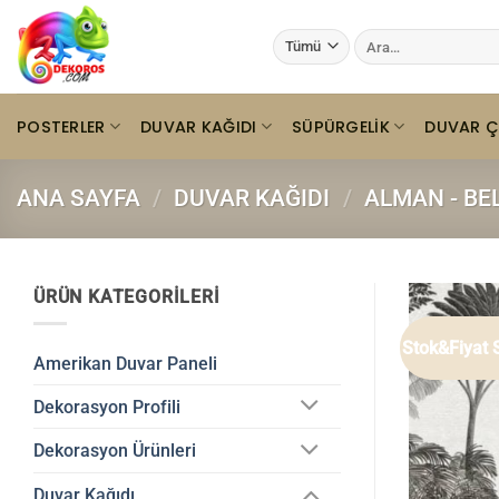
İçeriğe
Ara:
atla
POSTERLER
DUVAR KAĞIDI
SÜPÜRGELIK
DUVAR Ç
ANA SAYFA
/
DUVAR KAĞIDI
/
ALMAN - BE
ÜRÜN KATEGORILERI
Stok&Fiyat 
Amerikan Duvar Paneli
Dekorasyon Profili
Dekorasyon Ürünleri
Duvar Kağıdı