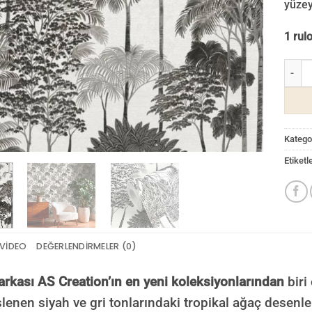
yüzey
1 rul
Cuba 2
Kategor
Etiketl
VIDEO
DEĞERLENDIRMELER (0)
kası AS Creation’ın en yeni koleksiyonlarından
biri
şlenen siyah ve gri tonlarındaki tropikal ağaç desen