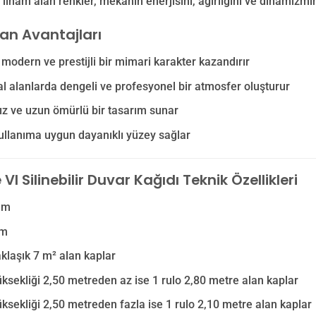
ilham alan renkler, mekânın enerjisini, ağırlığını ve dinamizmin
lan Avantajları
odern ve prestijli bir mimari karakter kazandırır
 alanlarda dengeli ve profesyonel bir atmosfer oluşturur
z ve uzun ömürlü bir tasarım sunar
llanıma uygun dayanıklı yüzey sağlar
VI Silinebilir Duvar Kağıdı Teknik Özellikleri
 m
 m
aklaşık 7 m² alan kaplar
ksekliği 2,50 metreden az ise 1 rulo 2,80 metre alan kaplar
ksekliği 2,50 metreden fazla ise 1 rulo 2,10 metre alan kaplar