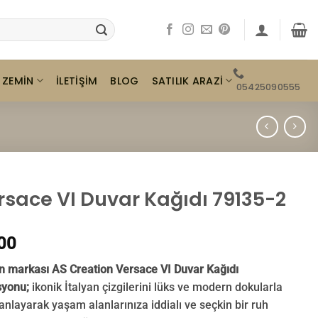
ZEMIN
SATILIK ARAZI
İLETIŞIM
BLOG
05425090555
rsace VI Duvar Kağıdı 79135-2
00
 markası AS Creation Versace VI Duvar Kağıdı
yonu;
ikonik İtalyan çizgilerini lüks ve modern dokularla
nlayarak yaşam alanlarınıza iddialı ve seçkin bir ruh