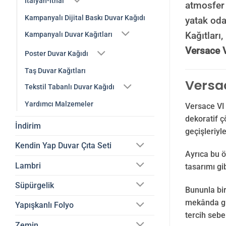
İtalyan-İthal
atmosfer 
Kampanyalı Dijital Baskı Duvar Kağıdı
yatak oda
Kağıtları
Kampanyalı Duvar Kağıtları
Versace 
Poster Duvar Kağıdı
Taş Duvar Kağıtları
Versac
Tekstil Tabanlı Duvar Kağıdı
Yardımcı Malzemeler
Versace VI 
dekoratif ç
İndirim
geçişleriyl
Kendin Yap Duvar Çıta Seti
Ayrıca bu ö
Lambri
tasarımı gi
Süpürgelik
Bununla bir
mekânda güç
Yapışkanlı Folyo
tercih sebe
Zemin