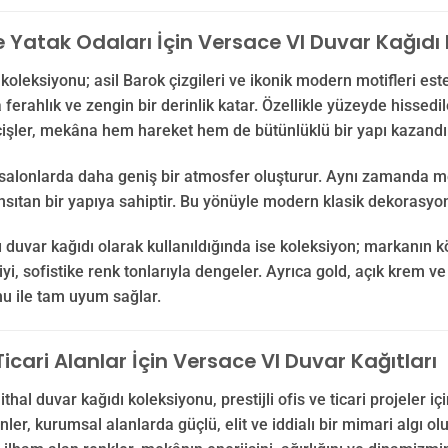
e Yatak Odaları İçin Versace VI Duvar Kağıdı 
koleksiyonu; asil Barok çizgileri ve ikonik modern motifleri estet
ferahlık ve zengin bir derinlik katar. Özellikle yüzeyde hissed
işler, mekâna hem hareket hem de bütünlüklü bir yapı kazandır
alonlarda daha geniş bir atmosfer oluşturur. Aynı zamanda mekâ
sıtan bir yapıya sahiptir. Bu yönüyle modern klasik dekorasyon p
 duvar kağıdı olarak kullanıldığında ise koleksiyon; markanın k
iyi, sofistike renk tonlarıyla dengeler. Ayrıca gold, açık krem 
u ile tam uyum sağlar.
Ticari Alanlar İçin Versace VI Duvar Kağıtları
ithal duvar kağıdı koleksiyonu, prestijli ofis ve ticari projeler
ler, kurumsal alanlarda güçlü, elit ve iddialı bir mimari algı o