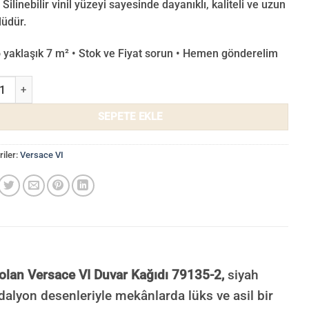
 Silinebilir vinil yüzeyi sayesinde dayanıklı, kaliteli ve uzun
üdür.
o yaklaşık 7 m² • Stok ve Fiyat sorun • Hemen gönderelim
e VI Duvar Kağıdı 79135-2 adet
SEPETE EKLE
iler:
Versace VI
 olan Versace VI Duvar Kağıdı 79135-2,
siyah
alyon desenleriyle mekânlarda lüks ve asil bir