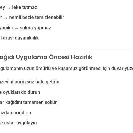
zey → leke tutmaz
lir → nemli bezle temizlenebilir
ayanıklı → solma yapmaz
l arası dayanıklılık
ağıdı Uygulama Öncesi Hazırlık
ygulamanın uzun ömürlü ve kusursuz görünmesi için duvar yüzey
zeyini pürüzsüz hale getirin
e oyukları doldurun
var kağıdını tamamen sökün
ozdan arındırın
e astar uygulayın