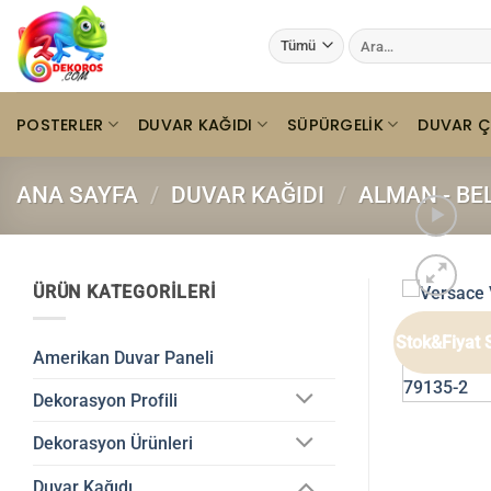
İçeriğe
Ara:
atla
POSTERLER
DUVAR KAĞIDI
SÜPÜRGELIK
DUVAR Ç
ANA SAYFA
/
DUVAR KAĞIDI
/
ALMAN - BE
ÜRÜN KATEGORILERI
Stok&Fiyat 
Amerikan Duvar Paneli
Dekorasyon Profili
Dekorasyon Ürünleri
Duvar Kağıdı