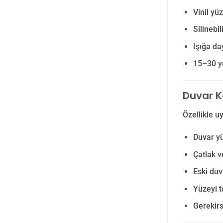
Vinil yü
Silinebi
Işığa d
15–30 yı
Duvar K
Özellikle u
Duvar yü
Çatlak v
Eski du
Yüzeyi t
Gerekirs