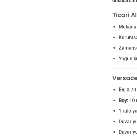
dokulardan 
Ticari A
Mekâna m
Kurumsal
Zamansı
Yoğun ku
Versace 
En:
0,70
Boy:
10
1 rulo y
Duvar yü
Duvar yü