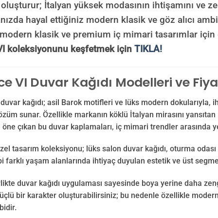
oluşturur; İtalyan yüksek modasının ihtişamını ve ze
nızda hayal ettiğiniz modern klasik ve göz alıcı amb
, modern klasik ve premium iç mimari tasarımlar için
VI koleksiyonunu keşfetmek için
TIKLA!
e VI Duvar Kağıdı Modelleri ve Fiya
duvar kağıdı; asil Barok motifleri ve lüks modern dokularıyla, i
özüm sunar. Özellikle markanın köklü İtalyan mirasını yansıtan iko
e öne çıkan bu duvar kaplamaları, iç mimari trendler arasında y
zel tasarım koleksiyonu; lüks salon duvar kağıdı, oturma odası 
bi farklı yaşam alanlarında ihtiyaç duyulan estetik ve üst segme
likte duvar kağıdı uygulaması sayesinde boya yerine daha zengi
lü bir karakter oluşturabilirsiniz; bu nedenle özellikle modern
bidir.