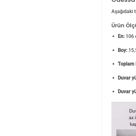
Aşağıdaki t
Ürün Ölçü
En:
106 
Boy:
15,
Toplam 
Duvar yü
Duvar yü