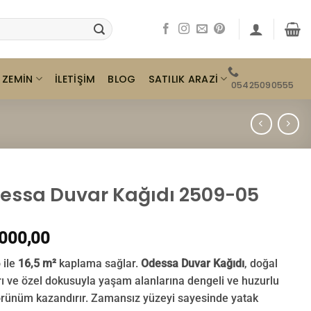
ZEMIN
SATILIK ARAZI
İLETIŞIM
BLOG
05425090555
essa Duvar Kağıdı 2509-05
000,00
 ile
16,5 m²
kaplama sağlar.
Odessa Duvar Kağıdı
, doğal
rı ve özel dokusuyla yaşam alanlarına dengeli ve huzurlu
örünüm kazandırır. Zamansız yüzeyi sayesinde yatak