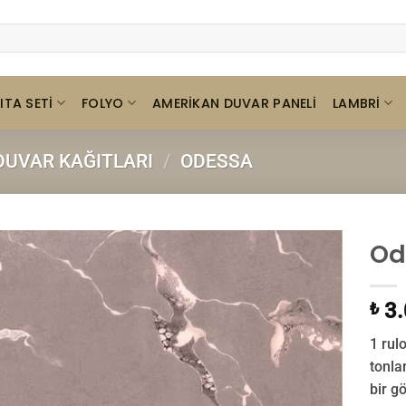
ITA SETI
FOLYO
LAMBRI
AMERIKAN DUVAR PANELI
UVAR KAĞITLARI
/
ODESSA
Od
3.
₺
1 rulo
tonla
bir g