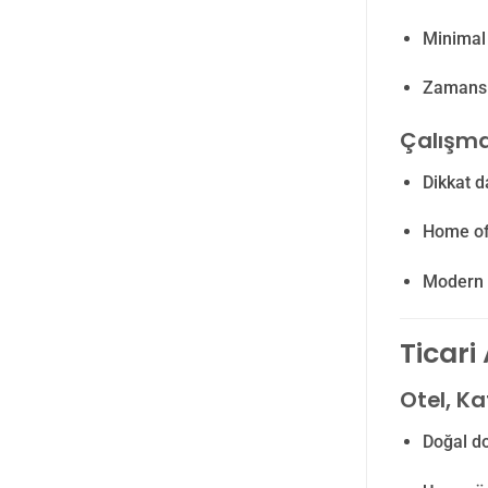
Minimal 
Zamansız
Çalışma
Dikkat d
Home off
Modern d
Ticari
Otel, Ka
Doğal do