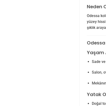
Neden O
Odessa kol
yüzey hiss
şıklık araya
Odessa D
Yaşam A
Sade ve
Salon, o
Mekânın 
Yatak Od
Doğal to