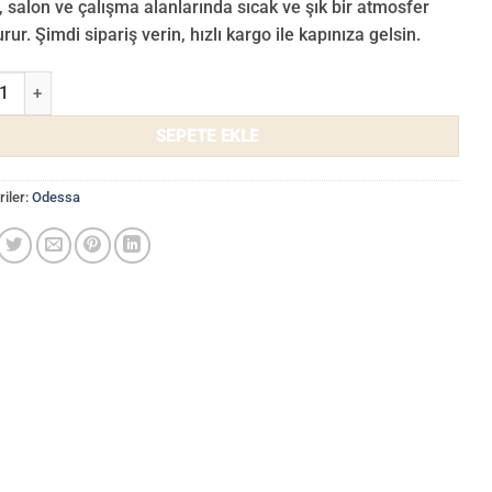
, salon ve çalışma alanlarında sıcak ve şık bir atmosfer
rur. Şimdi sipariş verin, hızlı kargo ile kapınıza gelsin.
 Duvar Kağıdı 2509-05 adet
SEPETE EKLE
iler:
Odessa