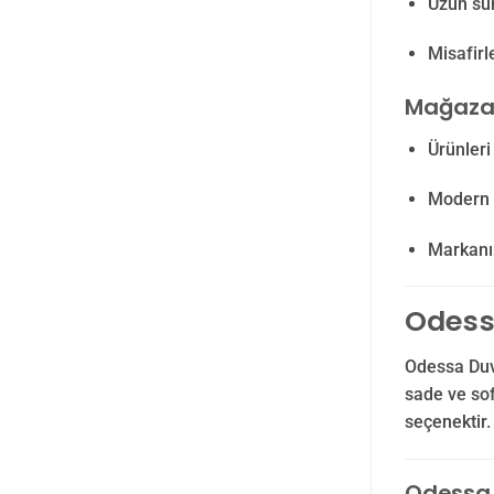
Uzun sür
Misafirl
Mağaza
Ürünleri
Modern v
Markanın
Odess
Odessa Duva
sade ve sof
seçenektir.
Odessa D