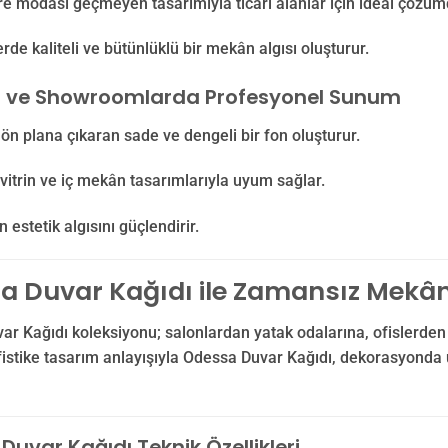
e modası geçmeyen tasarımıyla ticari alanlar için ideal çözüm
erde kaliteli ve bütünlüklü bir mekân algısı oluşturur.
 ve Showroomlarda Profesyonel Sunum
 ön plana çıkaran sade ve dengeli bir fon oluşturur.
itrin ve iç mekân tasarımlarıyla uyum sağlar.
 estetik algısını güçlendirir.
a Duvar Kağıdı ile Zamansız Mekân
r Kağıdı koleksiyonu; salonlardan yatak odalarına, ofislerden t
istike tasarım anlayışıyla Odessa Duvar Kağıdı, dekorasyonda uzu
uvar Kağıdı Teknik Özellikleri