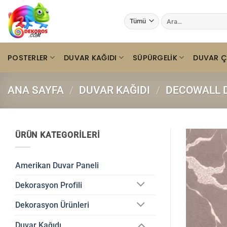
İçeriğe
Ara:
atla
POSTERLER
DUVAR KAĞIDI
SÜPÜRGELIK
DUVAR Ç
ANA SAYFA
/
DUVAR KAĞIDI
/
DECOWALL D
ÜRÜN KATEGORILERI
Amerikan Duvar Paneli
Dekorasyon Profili
Dekorasyon Ürünleri
Duvar Kağıdı