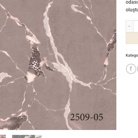
odası
oluştu
Odessa
Kategor