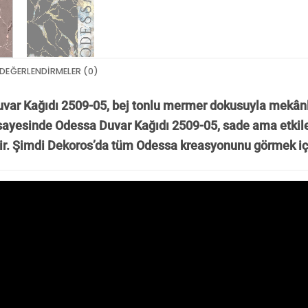
DEĞERLENDIRMELER (0)
var Kağıdı 2509-05, bej tonlu mermer dokusuyla mekânl
sayesinde Odessa Duvar Kağıdı 2509-05, sade ama etkileyi
ir.
Ş
imdi Dekoros’da tüm Odessa kreasyonunu görmek i