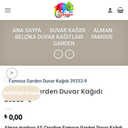
İçeriğe
atla
ANA SAYFA
/
DUVAR KAĞIDI
/
ALMAN -
BELÇIKA DUVAR KAĞITLARI
/
FAMOUS
GARDEN
Famous Garden Duvar Kağıdı
Stok&Fiyat Sorunuz
39353-9
₺
0,00
Alman markası AS Creation Famous Garden Duvar Kağıdı