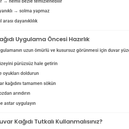
lir → nemli bezle temizlenebilir
ayanıklı → solma yapmaz
l arası dayanıklılık
ağıdı Uygulama Öncesi Hazırlık
ygulamanın uzun ömürlü ve kusursuz görünmesi için duvar yüzey
zeyini pürüzsüz hale getirin
e oyukları doldurun
var kağıdını tamamen sökün
ozdan arındırın
e astar uygulayın
uvar Kağıdı Tutkalı Kullanmalısınız?