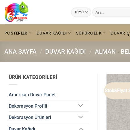
İçeriğe
Ara:
atla
POSTERLER
DUVAR KAĞIDI
SÜPÜRGELIK
DUVAR Ç
ANA SAYFA
/
DUVAR KAĞIDI
/
ALMAN - BE
ÜRÜN KATEGORILERI
Stok&Fiyat 
Amerikan Duvar Paneli
Dekorasyon Profili
Dekorasyon Ürünleri
Duvar Kağıdı