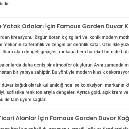
bidir.
e Yatak Odaları İçin Famous Garden Duvar Ka
en kreasyonu; özgün botanik çizgileri ve ikonik modern motifler
le mekanınıza ferahlık ve zengin bir derinlik katar. Özellikle yüz
ilham alan dengeli geçişler, mekâna hem hareket hem de bütünl
alonlarda daha geniş bir atmosfer oluşturur. Aynı zamanda mekâ
sıtan bir yapıya sahiptir. Bu yönüyle modern klasik dekorasyon p
 duvar kağıdı olarak kullanıldığında ise koleksiyon; markanın k
iyi, sofistike renk tonlarıyla dengeler. Ayrıca gold, açık krem 
u ile tam uyum sağlar.
Ticari Alanlar İçin Famous Garden Duvar Kağı