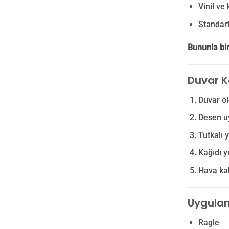
Vinil ve 
Standart 
Bununla bir
Duvar K
Duvar öl
Desen u
Tutkalı 
Kağıdı y
Hava kab
Uygulam
Ragle