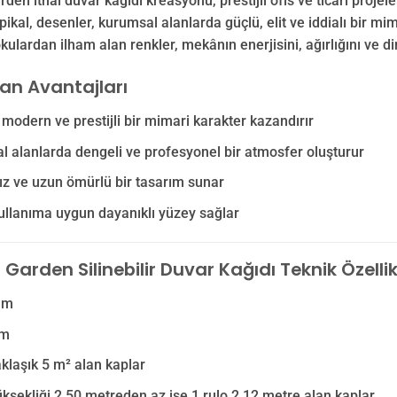
en ithal duvar kağıdı kreasyonu, prestijli ofis ve ticari projel
ikal, desenler, kurumsal alanlarda güçlü, elit ve iddialı bir mim
kulardan ilham alan renkler, mekânın enerjisini, ağırlığını ve d
lan Avantajları
odern ve prestijli bir mimari karakter kazandırır
 alanlarda dengeli ve profesyonel bir atmosfer oluşturur
z ve uzun ömürlü bir tasarım sunar
llanıma uygun dayanıklı yüzey sağlar
arden Silinebilir Duvar Kağıdı Teknik Özellik
 m
 m
aklaşık 5 m² alan kaplar
ksekliği 2,50 metreden az ise 1 rulo 2,12 metre alan kaplar