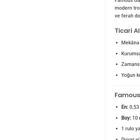
Famous Gard
modern trop
ve ferah do
Ticari A
Mekâna m
Kurumsal
Zamansı
Yoğun ku
Famous G
En:
0,53
Boy:
10
1 rulo y
Duvar yü