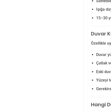
Silinebi
Işığa d
15–30 yı
Duvar K
Özellikle u
Duvar yü
Çatlak v
Eski du
Yüzeyi t
Gerekirs
Hangi D