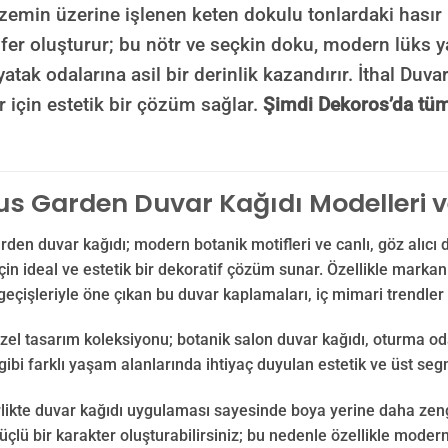
 zemin üzerine işlenen keten dokulu tonlardaki hası
fer oluşturur; bu nötr ve seçkin doku, modern lüks 
 yatak odalarına asil bir derinlik kazandırır. İthal Du
r için estetik bir çözüm sağlar.
Şimdi Dekoros’da tü
 Garden Duvar Kağıdı Modelleri ve
en duvar kağıdı; modern botanik motifleri ve canlı, göz alıcı d
için ideal ve estetik bir dekoratif çözüm sunar. Özellikle marka
geçişleriyle öne çıkan bu duvar kaplamaları, iç mimari trendler
zel tasarım koleksiyonu; botanik salon duvar kağıdı, oturma o
 gibi farklı yaşam alanlarında ihtiyaç duyulan estetik ve üst seg
likte duvar kağıdı uygulaması sayesinde boya yerine daha zengi
lü bir karakter oluşturabilirsiniz; bu nedenle özellikle modern