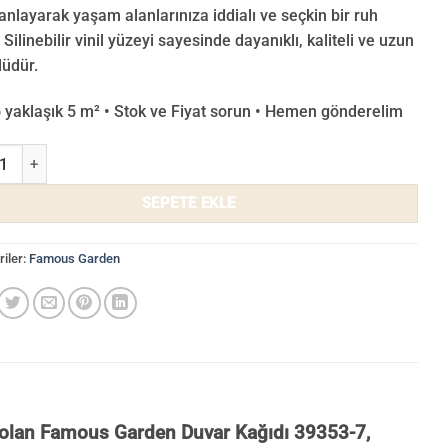
nlayarak yaşam alanlarınıza iddialı ve seçkin bir ruh
 Silinebilir vinil yüzeyi sayesinde dayanıklı, kaliteli ve uzun
üdür.
o yaklaşık 5 m² • Stok ve Fiyat sorun • Hemen gönderelim
s Garden Duvar Kağıdı 39353-7 adet
SEPETE EKLE
iler:
Famous Garden
i olan Famous Garden Duvar Kağıdı 39353-7,