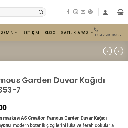
ZEMIN
SATILIK ARAZI
İLETIŞIM
BLOG
05425090555
mous Garden Duvar Kağıdı
353-7
00
 markası AS Creation Famous Garden Duvar Kağıdı
syonu
; modern botanik çizgilerini lüks ve ferah dokularla