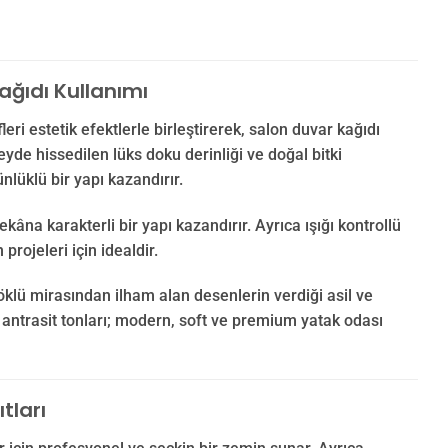
ğıdı Kullanımı
i estetik efektlerle birleştirerek, salon duvar kağıdı
eyde hissedilen lüks doku derinliği ve doğal bitki
üklü bir yapı kazandırır.
na karakterli bir yapı kazandırır. Ayrıca ışığı kontrollü
rojeleri için idealdir.
öklü mirasından ilham alan desenlerin verdiği asil ve
ve antrasit tonları; modern, soft ve premium yatak odası
tları