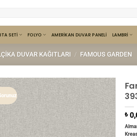
ITA SETI
FOLYO
LAMBRI
AMERIKAN DUVAR PANELI
LÇIKA DUVAR KAĞITLARI
/
FAMOUS GARDEN
Fa
39
Sorunuz
0,
₺
Alman
Krea