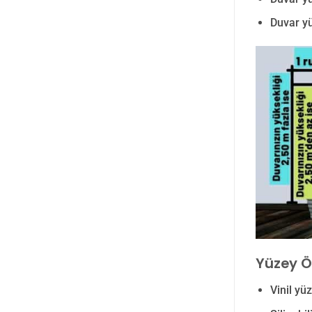
Duvar yü
Yüzey Öz
Vinil yü