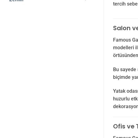
tercih sebe
Salon v
Famous Gard
modelleri i
örtüsünden 
Bu sayede s
biçimde yan
Yatak odası
huzurlu etk
dekorasyon
Ofis ve 