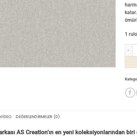
harma
katar.
ömürl
1 rul
Famou
Kategor
VIDEO
DEĞERLENDIRMELER (0)
kası AS Creation’ın en yeni koleksiyonlarından bir