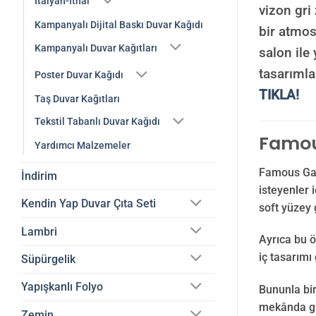
İtalyan-İthal
vizon gri
Kampanyalı Dijital Baskı Duvar Kağıdı
bir atmos
Kampanyalı Duvar Kağıtları
salon ile
tasarımla
Poster Duvar Kağıdı
TIKLA!
Taş Duvar Kağıtları
Tekstil Tabanlı Duvar Kağıdı
Famous
Yardımcı Malzemeler
Famous Gard
İndirim
isteyenler 
Kendin Yap Duvar Çıta Seti
soft yüzey 
Lambri
Ayrıca bu ö
iç tasarımı
Süpürgelik
Yapışkanlı Folyo
Bununla bir
mekânda güç
Zemin