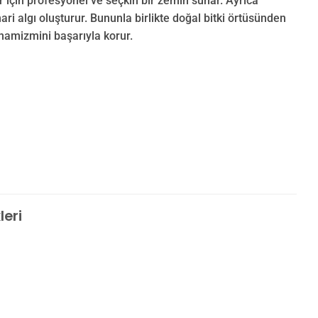
er için profesyonel ve seçkin bir zemin sunar. Ayrıca
ari algı oluşturur. Bununla birlikte doğal bitki örtüsünden
inamizmini başarıyla korur.
leri