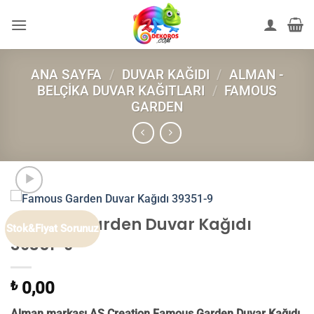
İçeriğe
atla
ANA SAYFA
/
DUVAR KAĞIDI
/
ALMAN -
BELÇIKA DUVAR KAĞITLARI
/
FAMOUS
GARDEN
Famous Garden Duvar Kağıdı
Stok&Fiyat Sorunuz
39351-9
₺
0,00
Alman markası AS Creation Famous Garden Duvar Kağıdı