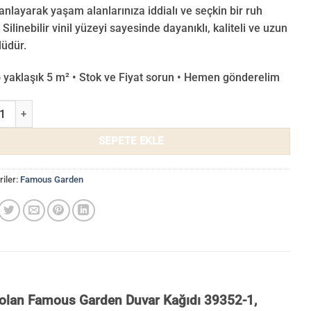
nlayarak yaşam alanlarınıza iddialı ve seçkin bir ruh
 Silinebilir vinil yüzeyi sayesinde dayanıklı, kaliteli ve uzun
üdür.
o yaklaşık 5 m² • Stok ve Fiyat sorun • Hemen gönderelim
s Garden Duvar Kağıdı 39352-1 adet
SEPETE EKLE
iler:
Famous Garden
i olan Famous Garden Duvar Kağıdı 39352-1,