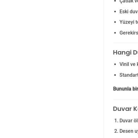
Çatlak v
Eski du
Yüzeyi t
Gerekirs
Hangi D
Vinil ve 
Standart 
Bununla bir
Duvar K
Duvar öl
Desen u