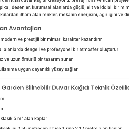
en ithal duvar kağıdı kreasyonu, prestijli ofis ve ticari projel
ikal, desenler, kurumsal alanlarda güçlü, elit ve iddialı bir mim
kulardan ilham alan renkler, mekânın enerjisini, ağırlığını ve d
lan Avantajları
odern ve prestijli bir mimari karakter kazandırır
 alanlarda dengeli ve profesyonel bir atmosfer oluşturur
z ve uzun ömürlü bir tasarım sunar
llanıma uygun dayanıklı yüzey sağlar
arden Silinebilir Duvar Kağıdı Teknik Özellik
 m
 m
aklaşık 5 m² alan kaplar
ksekliği 2,50 metreden az ise 1 rulo 2,12 metre alan kaplar