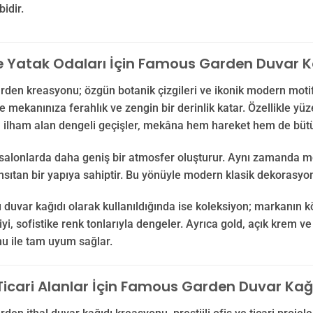
bidir.
e Yatak Odaları İçin Famous Garden Duvar Ka
en kreasyonu; özgün botanik çizgileri ve ikonik modern motifler
le mekanınıza ferahlık ve zengin bir derinlik katar. Özellikle yüz
ilham alan dengeli geçişler, mekâna hem hareket hem de bütünl
alonlarda daha geniş bir atmosfer oluşturur. Aynı zamanda mekâ
sıtan bir yapıya sahiptir. Bu yönüyle modern klasik dekorasyon p
 duvar kağıdı olarak kullanıldığında ise koleksiyon; markanın k
iyi, sofistike renk tonlarıyla dengeler. Ayrıca gold, açık krem 
u ile tam uyum sağlar.
Ticari Alanlar İçin Famous Garden Duvar Kağı