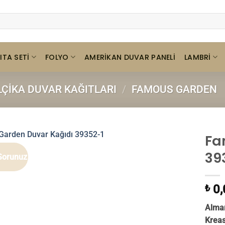
ITA SETI
FOLYO
LAMBRI
AMERIKAN DUVAR PANELI
LÇIKA DUVAR KAĞITLARI
/
FAMOUS GARDEN
Fa
39
Sorunuz
0,
₺
Alman
Krea