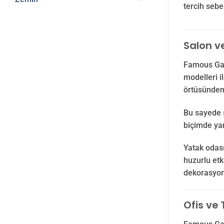
tercih sebe
Salon v
Famous Gard
modelleri i
örtüsünden 
Bu sayede s
biçimde yan
Yatak odası
huzurlu etk
dekorasyon
Ofis ve 