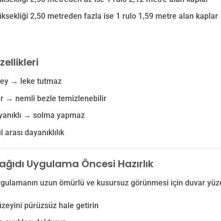
ksekliği 2,50 metreden fazla ise 1 rulo 1,59 metre alan kaplar
ellikleri
zey → leke tutmaz
lir → nemli bezle temizlenebilir
ayanıklı → solma yapmaz
l arası dayanıklılık
ağıdı Uygulama Öncesi Hazırlık
ygulamanın uzun ömürlü ve kusursuz görünmesi için duvar yüzey
zeyini pürüzsüz hale getirin