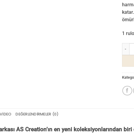
harma
katar.
ömürl
1 rul
Famou
Kategor
VIDEO
DEĞERLENDIRMELER (0)
kası AS Creation’ın en yeni koleksiyonlarından bir