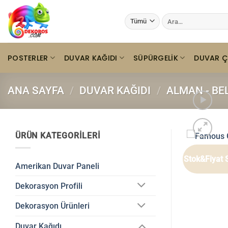
İçeriğe
Ara:
atla
POSTERLER
DUVAR KAĞIDI
SÜPÜRGELIK
DUVAR Ç
ANA SAYFA
/
DUVAR KAĞIDI
/
ALMAN - BE
ÜRÜN KATEGORILERI
Stok&Fiyat 
Amerikan Duvar Paneli
Dekorasyon Profili
Dekorasyon Ürünleri
Duvar Kağıdı