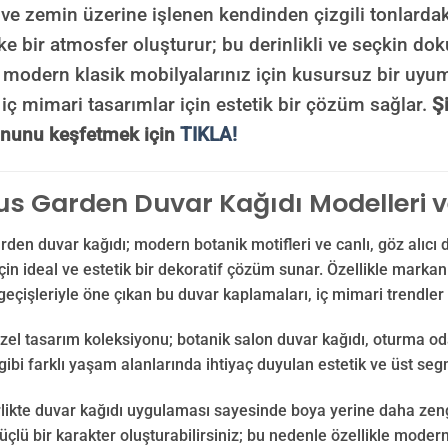
ve zemin üzerine işlenen kendinden çizgili tonlard
ke bir atmosfer oluşturur; bu derinlikli ve seçkin doku
 modern klasik mobilyalarınız için kusursuz bir uyum 
ç mimari tasarımlar için estetik bir çözüm sağlar.
Ş
onunu keşfetmek için
TIKLA!
 Garden Duvar Kağıdı Modelleri ve
en duvar kağıdı; modern botanik motifleri ve canlı, göz alıcı d
için ideal ve estetik bir dekoratif çözüm sunar. Özellikle marka
geçişleriyle öne çıkan bu duvar kaplamaları, iç mimari trendler
zel tasarım koleksiyonu; botanik salon duvar kağıdı, oturma o
 gibi farklı yaşam alanlarında ihtiyaç duyulan estetik ve üst seg
likte duvar kağıdı uygulaması sayesinde boya yerine daha zengi
lü bir karakter oluşturabilirsiniz; bu nedenle özellikle modern