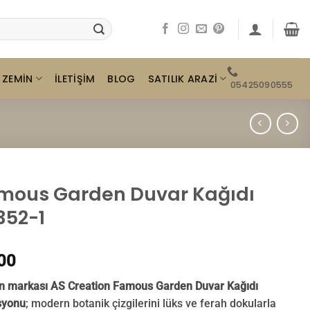
ZEMIN
SATILIK ARAZI
İLETIŞIM
BLOG
05425090555
mous Garden Duvar Kağıdı
352-1
00
 markası AS Creation Famous Garden Duvar Kağıdı
syonu
; modern botanik çizgilerini lüks ve ferah dokularla