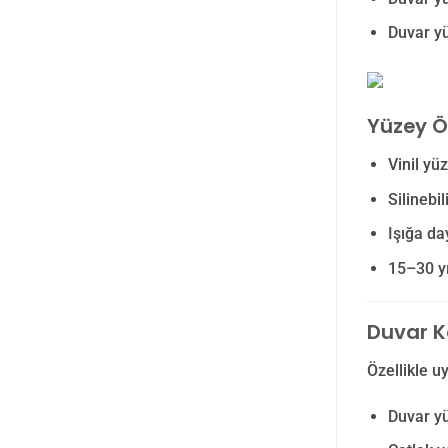
Duvar yü
Yüzey Öz
Vinil yü
Silinebi
Işığa d
15–30 yı
Duvar K
Özellikle u
Duvar yü