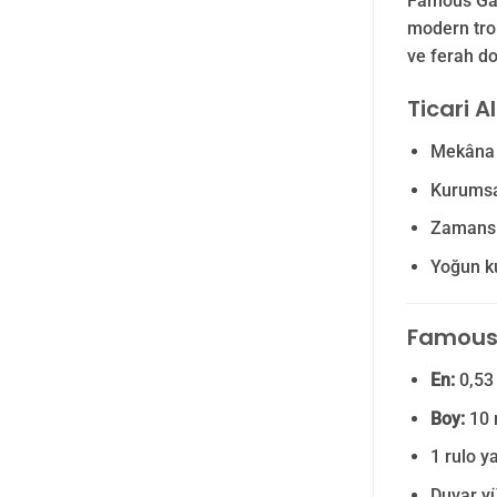
Famous Gard
modern trop
ve ferah do
Ticari A
Mekâna m
Kurumsal
Zamansı
Yoğun ku
Famous G
En:
0,53
Boy:
10
1 rulo y
Duvar yü