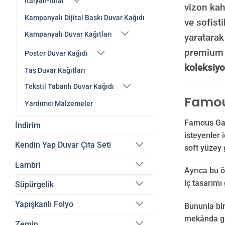
İtalyan-İthal
vizon kah
Kampanyalı Dijital Baskı Duvar Kağıdı
ve sofisti
Kampanyalı Duvar Kağıtları
yaratarak
premium i
Poster Duvar Kağıdı
koleksiy
Taş Duvar Kağıtları
Tekstil Tabanlı Duvar Kağıdı
Famous
Yardımcı Malzemeler
Famous Gard
İndirim
isteyenler 
Kendin Yap Duvar Çıta Seti
soft yüzey 
Lambri
Ayrıca bu ö
iç tasarımı
Süpürgelik
Yapışkanlı Folyo
Bununla bir
mekânda güç
Zemin