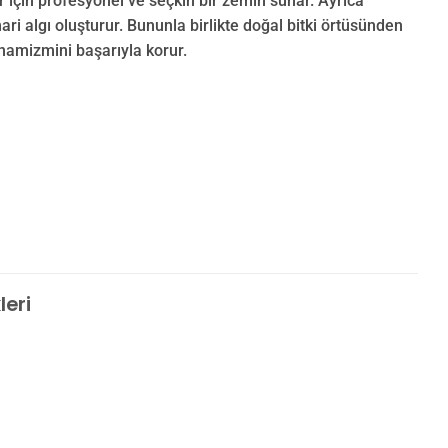
er için profesyonel ve seçkin bir zemin sunar. Ayrıca
ari algı oluşturur. Bununla birlikte doğal bitki örtüsünden
inamizmini başarıyla korur.
leri