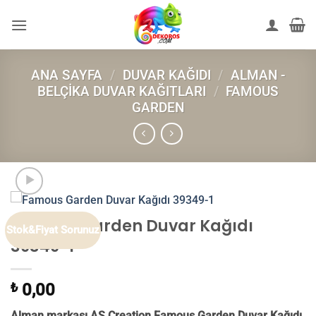
İçeriğe
atla
ANA SAYFA
/
DUVAR KAĞIDI
/
ALMAN -
BELÇIKA DUVAR KAĞITLARI
/
FAMOUS
GARDEN
Famous Garden Duvar Kağıdı
Stok&Fiyat Sorunuz
39349-1
₺
0,00
Alman markası AS Creation Famous Garden Duvar Kağıdı