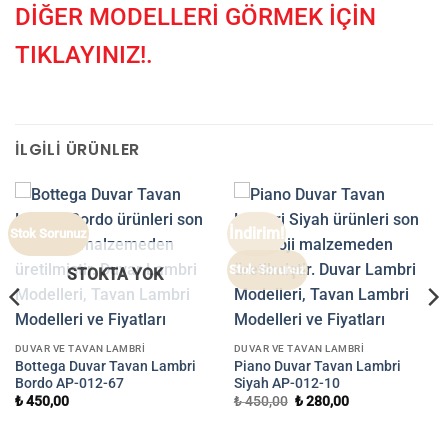
DİĞER MODELLERİ GÖRMEK İÇİN
TIKLAYINIZ!.
İLGILI ÜRÜNLER
İndirim!
Stok Sorunuz
Stok Sorunuz
STOKTA YOK
DUVAR VE TAVAN LAMBRI
DUVAR VE TAVAN LAMBRI
Bottega Duvar Tavan Lambri
Piano Duvar Tavan Lambri
Bordo AP-012-67
Siyah AP-012-10
Orijinal
Şu
₺
450,00
₺
450,00
₺
280,00
fiyat:
andaki
₺ 450,00.
fiyat:
₺ 280,00.