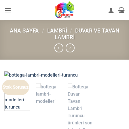
İçeriğe
atla
ANA SAYFA
/
LAMBRI
/
DUVAR VE TAVAN
LAMBRI
Stok Sorunuz