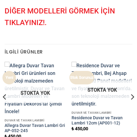
DİĞER MODELLERİ GÖRMEK İÇİN
TIKLAYINIZ!.
İLGILI ÜRÜNLER
Yeni
Stok Sorunuz
STOKTA YOK
STOKTA YOK
DUVAR VE TAVAN LAMBRI
Residence Duvar ve Tavan
DUVAR VE TAVAN LAMBRI
Lambri 12cm (AP001-12)
Allegra Duvar Tavan Lambri Gri
₺
450,00
AP-052-245
₺
450,00