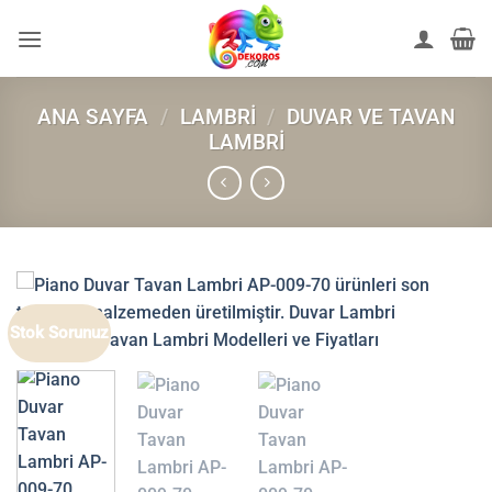
İçeriğe
atla
ANA SAYFA
/
LAMBRI
/
DUVAR VE TAVAN
LAMBRI
Stok Sorunuz