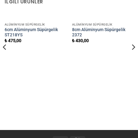
İLGILI ÜRÜNLER
ALÜMINYUM SÜPÜRGELIK
ALÜMINYUM SÜPÜRGELIK
6cm Alüminyum Süpürgelik
8cm Alüminyum Süpürgelik
ST218YS
2372
₺
475,00
₺
430,00