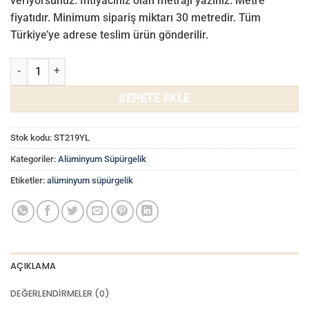
veriyorsunuz. İhtiyacınız olan metrajı yazınız. Metre
fiyatıdır. Minimum sipariş miktarı 30 metredir. Tüm
Türkiye’ye adrese teslim ürün gönderilir.
12cm Alüminyum Süpürgelik ST219YL adet
SEPETE EKLE
Stok kodu:
ST219YL
Kategoriler:
Alüminyum Süpürgelik
Etiketler:
alüminyum süpürgelik
AÇIKLAMA
DEĞERLENDIRMELER (0)