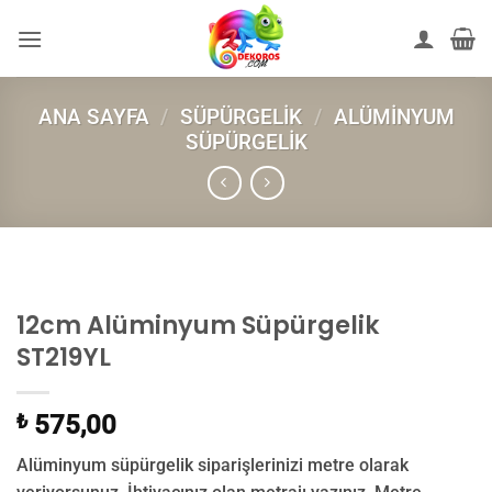
İçeriğe
atla
ANA SAYFA
/
SÜPÜRGELIK
/
ALÜMINYUM
SÜPÜRGELIK
12cm Alüminyum Süpürgelik
ST219YL
₺
575,00
Alüminyum süpürgelik siparişlerinizi metre olarak