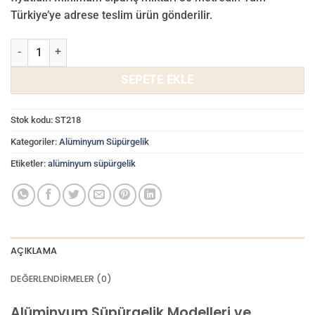
Türkiye’ye adrese teslim ürün gönderilir.
6cm Alüminyum Süpürgelik ST218 adet
SEPETE EKLE
Stok kodu:
ST218
Kategoriler:
Alüminyum Süpürgelik
Etiketler:
alüminyum süpürgelik
AÇIKLAMA
DEĞERLENDIRMELER (0)
Alüminyum Süpürgelik Modelleri ve