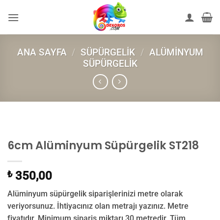
İçeriğe
atla
ANA SAYFA
/
SÜPÜRGELIK
/
ALÜMINYUM
SÜPÜRGELIK
6cm Alüminyum Süpürgelik ST218
₺
350,00
Alüminyum süpürgelik siparişlerinizi metre olarak
veriyorsunuz. İhtiyacınız olan metrajı yazınız. Metre
fiyatıdır. Minimum sipariş miktarı 30 metredir. Tüm