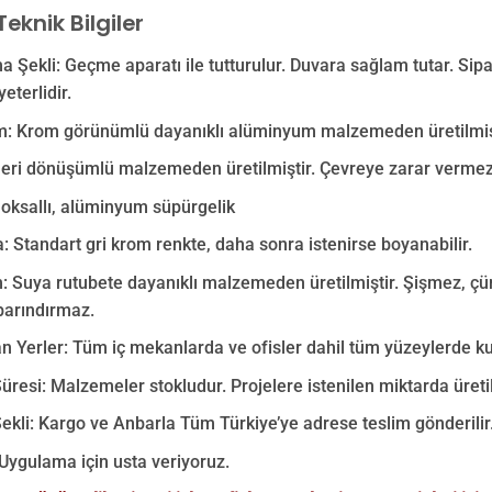
Teknik Bilgiler
 Şekli: Geçme aparatı ile tutturulur. Duvara sağlam tutar. Sip
yeterlidir.
: Krom görünümlü dayanıklı alüminyum malzemeden üretilmişt
Geri dönüşümlü malzemeden üretilmiştir. Çevreye zarar vermez
Eloksallı, alüminyum süpürgelik
 Standart gri krom renkte, daha sonra istenirse boyanabilir.
 Suya rutubete dayanıklı malzemeden üretilmiştir. Şişmez, ç
barındırmaz.
an Yerler: Tüm iç mekanlarda ve ofisler dahil tüm yüzeylerde kull
üresi: Malzemeler stokludur. Projelere istenilen miktarda üretil
ekli: Kargo ve Anbarla Tüm Türkiye’ye adrese teslim gönderilir
Uygulama için usta veriyoruz.