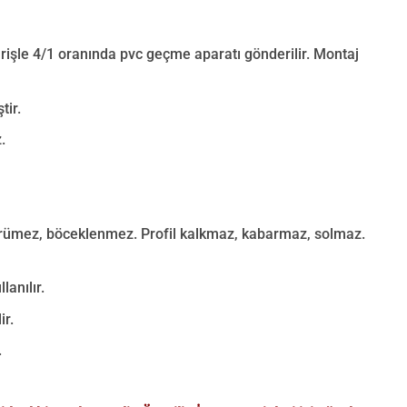
arişle 4/1 oranında pvc geçme aparatı gönderilir. Montaj
ir.
.
ürümez, böceklenmez. Profil kalkmaz, kabarmaz, solmaz.
anılır.
ir.
.