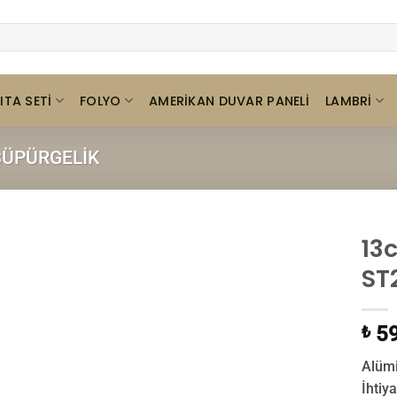
ITA SETI
FOLYO
LAMBRI
AMERIKAN DUVAR PANELI
ÜPÜRGELIK
13
ST
59
₺
Alümi
İhtiy