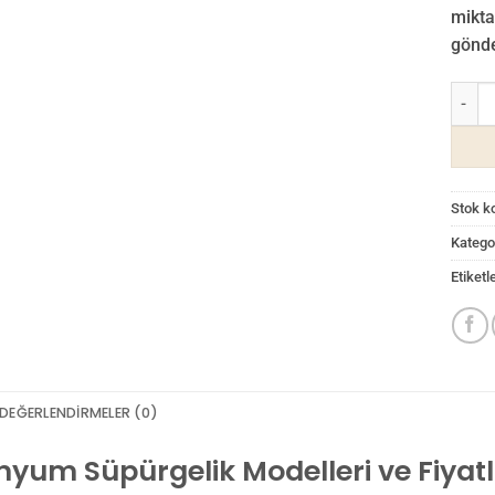
mikta
gönder
13cm 
Stok k
Kategor
Etiketl
DEĞERLENDIRMELER (0)
yum Süpürgelik Modelleri ve Fiyatl