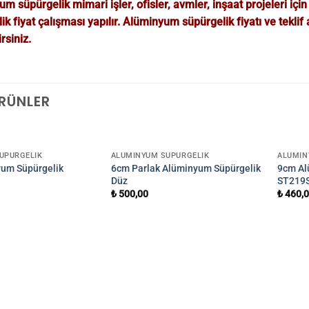
m süpürgelik mimari işler, ofisler, avmler, inşaat projeleri için 
ik fiyat çalışması yapılır. Alüminyum süpürgelik fiyatı ve teklif 
rsiniz.
ÜRÜNLER
ÜPÜRGELIK
ALÜMINYUM SÜPÜRGELIK
ALÜMIN
um Süpürgelik
6cm Parlak Alüminyum Süpürgelik
9cm Al
Düz
ST219
₺
500,00
₺
460,