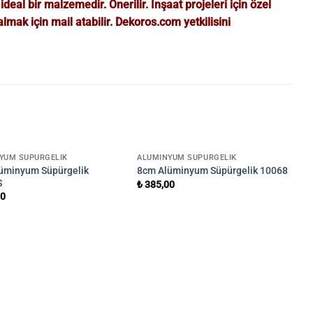
ideal bir malzemedir. Önerilir. İnşaat projeleri için özel
almak için mail atabilir. Dekoros.com yetkilisini
YUM SÜPÜRGELIK
ALÜMINYUM SÜPÜRGELIK
üminyum Süpürgelik
8cm Alüminyum Süpürgelik 10068
S
₺
385,00
00