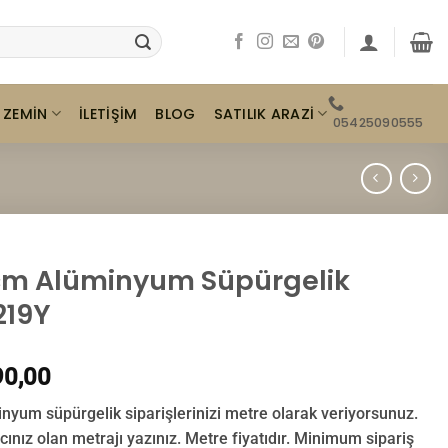
ZEMIN
SATILIK ARAZI
İLETIŞIM
BLOG
05425090555
cm Alüminyum Süpürgelik
219Y
0,00
nyum süpürgelik siparişlerinizi metre olarak veriyorsunuz.
acınız olan metrajı yazınız. Metre fiyatıdır. Minimum sipariş