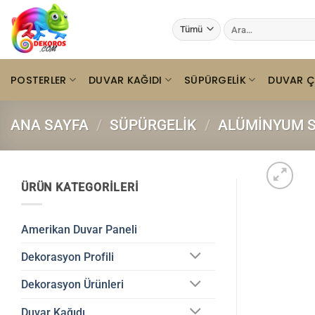
İçeriğe
Ara:
atla
POSTERLER
DUVAR KAĞIDI
SÜPÜRGELIK
DUVAR Ç
ANA SAYFA
/
SÜPÜRGELIK
/
ALÜMINYUM S
ÜRÜN KATEGORILERI
Amerikan Duvar Paneli
Dekorasyon Profili
Dekorasyon Ürünleri
Duvar Kağıdı