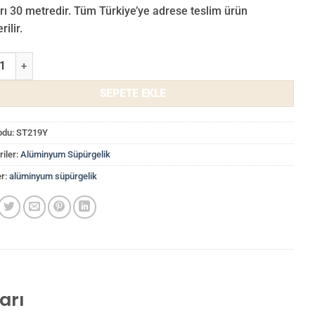
rı 30 metredir. Tüm Türkiye’ye adrese teslim ürün
ilir.
Alüminyum Süpürgelik ST219Y adet
SEPETE EKLE
odu:
ST219Y
iler:
Alüminyum Süpürgelik
er:
alüminyum süpürgelik
arı