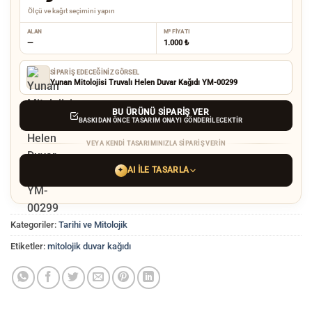
Ölçü ve kağıt seçimini yapın
ALAN
M² FIYATI
—
1.000 ₺
SIPARIŞ EDECEĞINIZ GÖRSEL
Yunan Mitolojisi Truvalı Helen Duvar Kağıdı YM-00299
BU ÜRÜNÜ SIPARIŞ VER
BASKIDAN ÖNCE TASARIM ONAYI GÖNDERILECEKTIR
VEYA KENDI TASARIMINIZLA SIPARIŞ VERIN
AI ILE TASARLA
✦
YAPAY ZEKA TASARIM ARACINI SEÇIN
Kategoriler:
Tarihi ve Mitolojik
ChatGPT
Gemini
Grok
Etiketler:
mitolojik duvar kağıdı
Tercih ettiğiniz AI aracı ile
hayalinizdeki görseli oluşturun. Biz çözünürlüğü
baskı kalitesine yükseltip
üretim yaparız.