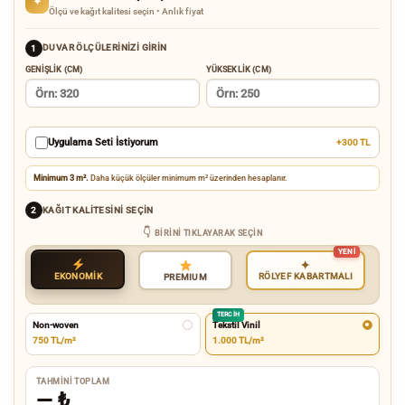
✦
Ölçü ve kağıt kalitesi seçin • Anlık fiyat
DUVAR ÖLÇÜLERINIZI GIRIN
1
GENIŞLIK (CM)
YÜKSEKLIK (CM)
Uygulama Seti İstiyorum
+300 TL
Minimum 3 m².
Daha küçük ölçüler minimum m² üzerinden hesaplanır.
KAĞIT KALITESINI SEÇIN
2
BIRINI TIKLAYARAK SEÇIN
✦
EKONOMİK
RÖLYEF KABARTMALI
PREMIUM
TERCIH
Non-woven
Tekstil Vinil
750 TL/m²
1.000 TL/m²
TAHMINI TOPLAM
—
₺