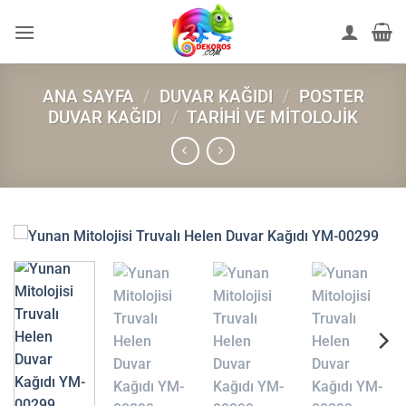
İçeriğe
atla
ANA SAYFA
/
DUVAR KAĞIDI
/
POSTER
DUVAR KAĞIDI
/
TARIHI VE MITOLOJIK