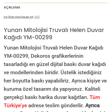
AI görselinizi yüklemek için tıklayın
JPG, PNG veya WEBP — maks 10 MB
AÇIKLAMA
VEYA
DEĞERLENDIRMELER (0)
GÖRSEL LINKI
Yunan Mitolojisi Truvalı Helen Duvar
Kağıdı YM-00299
E-posta ile de gönderebilirsiniz:
info@dekoros.com
Yunan Mitolojisi Truvalı Helen Duvar Kağıdı
NOTLAR
YM-00299,
Dekoros grafikerlerinin
tasarladığı en güzel dijital baskı duvar kağıdı
ve modellerinden biridir. Üstelik istediğiniz
Süreç Bilgilendirmesi
her boyutta baskı yapabiliriz. Ayrıca kişiye ve
Görseliniz baskıya alınmadan önce ölçüye göre düzenlenmiş son hali
onayınıza gönderilir. Onayınızdan sonra üretim yapılır.
kuruma özel tasarım da yapıyoruz. Kaliteli
AI TASARIMIYLA SIPARIŞ VER
gerçekçi baskı harika duvar kağıtları.
Tüm
ONAYINIZDAN SONRA BASKIYA GEÇILECEK
Türkiye’ye
adrese teslim gönderilir.
Ayrıca