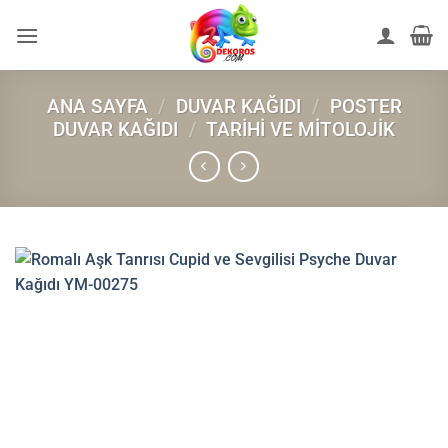
İçeriğe
atla
ANA SAYFA
/
DUVAR KAĞIDI
/
POSTER
DUVAR KAĞIDI
/
TARIHI VE MITOLOJIK