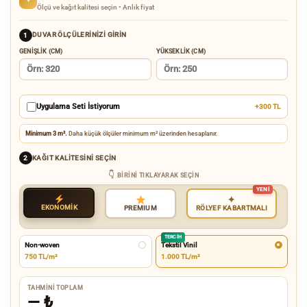
Ölçü ve kağıt kalitesi seçin • Anlık fiyat
DUVAR ÖLÇÜLERINIZI GIRIN
1
GENIŞLIK (CM)
YÜKSEKLIK (CM)
Uygulama Seti İstiyorum
+300 TL
Minimum 3 m².
Daha küçük ölçüler minimum m² üzerinden hesaplanır.
KAĞIT KALITESINI SEÇIN
2
BIRINI TIKLAYARAK SEÇIN
✦
EKONOMİK
RÖLYEF KABARTMALI
PREMIUM
TERCIH
Non-woven
Tekstil Vinil
750 TL/m²
1.000 TL/m²
TAHMINI TOPLAM
—
₺