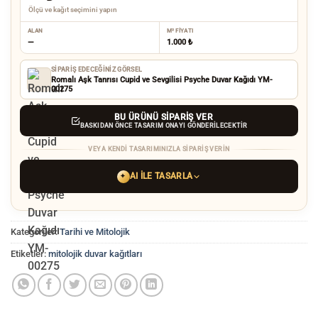
Ölçü ve kağıt seçimini yapın
ALAN
M² FIYATI
—
1.000 ₺
SIPARIŞ EDECEĞINIZ GÖRSEL
Romalı Aşk Tanrısı Cupid ve Sevgilisi Psyche Duvar Kağıdı YM-
00275
BU ÜRÜNÜ SIPARIŞ VER
BASKIDAN ÖNCE TASARIM ONAYI GÖNDERILECEKTIR
VEYA KENDI TASARIMINIZLA SIPARIŞ VERIN
AI ILE TASARLA
✦
YAPAY ZEKA TASARIM ARACINI SEÇIN
Kategoriler:
Tarihi ve Mitolojik
ChatGPT
Gemini
Grok
Etiketler:
mitolojik duvar kağıtları
Tercih ettiğiniz AI aracı ile
hayalinizdeki görseli oluşturun. Biz çözünürlüğü
baskı kalitesine yükseltip
üretim yaparız.