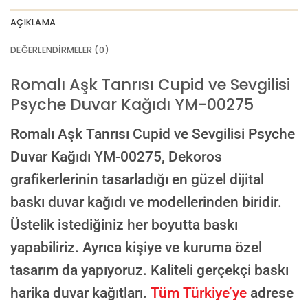
AI görselinizi yüklemek için tıklayın
JPG, PNG veya WEBP — maks 10 MB
AÇIKLAMA
VEYA
DEĞERLENDIRMELER (0)
GÖRSEL LINKI
Romalı Aşk Tanrısı Cupid ve Sevgilisi
Psyche Duvar Kağıdı YM-00275
E-posta ile de gönderebilirsiniz:
info@dekoros.com
Romalı Aşk Tanrısı Cupid ve Sevgilisi Psyche
NOTLAR
Duvar Kağıdı YM-00275,
Dekoros
grafikerlerinin tasarladığı en güzel dijital
baskı duvar kağıdı ve modellerinden biridir.
Süreç Bilgilendirmesi
Üstelik istediğiniz her boyutta baskı
Görseliniz baskıya alınmadan önce ölçüye göre düzenlenmiş son hali
onayınıza gönderilir. Onayınızdan sonra üretim yapılır.
yapabiliriz. Ayrıca kişiye ve kuruma özel
AI TASARIMIYLA SIPARIŞ VER
tasarım da yapıyoruz. Kaliteli gerçekçi baskı
ONAYINIZDAN SONRA BASKIYA GEÇILECEK
harika duvar kağıtları.
Tüm Türkiye’ye
adrese