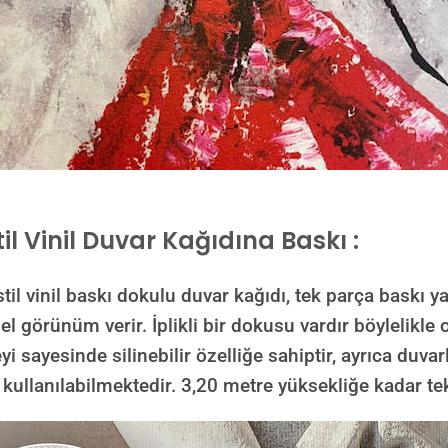
il Vinil Duvar Kağıdına Baskı :
inil baskı dokulu duvar kağıdı, tek parça baskı yap
görünüm verir. İplikli bir dokusu vardır böylelikle ol
yi sayesinde silinebilir özelliğe sahiptir, ayrıca duvar
 kullanılabilmektedir.
3,20 metre yüksekliğe kadar tek