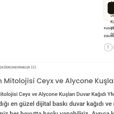
Kategor
Etiketl
DEĞERLENDIRMELER (0)
 Mitolojisi Ceyx ve Alycone Kuşl
GÖ
tolojisi Ceyx ve Alycone Kuşları Duvar Kağıdı 
dığı en güzel dijital baskı duvar kağıdı ve 
iniz her boyutta baskı yapabiliriz. Ayrıca
NO