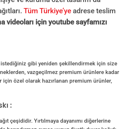
ğıtları.
Tüm Türkiye’ye
adrese teslim
a videoları için youtube sayfamızı
Süreç Bilgilendirmesi
Görseliniz baskıya alınmadan önce ölçüye göre düzenlenmiş son hali onayınıza
gönderilir. Onayınızdan sonra üretim yapılır.
AI TASARIMIYLA SIPARIŞ VER
ONAYINIZDAN SONRA BASKIYA GEÇILECEK
 istediğiniz gibi yeniden şekillendirmek için size
eneklerden, vazgeçilmez premium ürünlere kadar
r için özel olarak hazırlanan premium ürünler,
kı :
t çeşididir. Yırtılmaya dayanımı diğerlerine