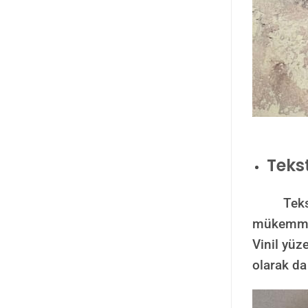
Tekst
Tekstil v
mükemmel 
Vinil yüze
olarak da