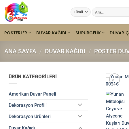
İçeriğe
Ara:
atla
POSTERLER
DUVAR KAĞIDI
SÜPÜRGELIK
DUVAR Ç
ANA SAYFA
/
DUVAR KAĞIDI
/
POSTER DUV
ÜRÜN KATEGORILERI
Amerikan Duvar Paneli
Dekorasyon Profili
Dekorasyon Ürünleri
Duvar Kağıdı