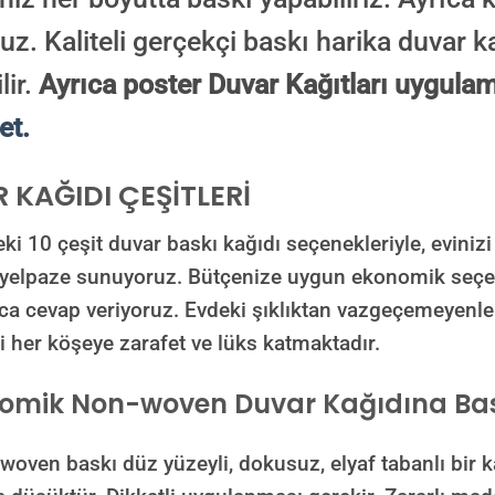
uz. Kaliteli gerçekçi baskı harika duvar ka
lir.
Ayrıca poster Duvar Kağıtları uygulam
et.
 KAĞIDI ÇEŞİTLERİ
ki 10 çeşit duvar baskı kağıdı seçenekleriyle, evinizi
r yelpaze sunuyoruz. Bütçenize uygun ekonomik seç
aca cevap veriyoruz. Evdeki şıklıktan vazgeçemeyenle
i her köşeye zarafet ve lüks katmaktadır.
omik Non-woven Duvar Kağıdına Bas
 baskı düz yüzeyli, dokusuz, elyaf tabanlı bir kağı