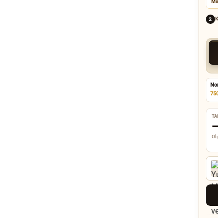
Mi
K
2
No
75
TA
Ölç