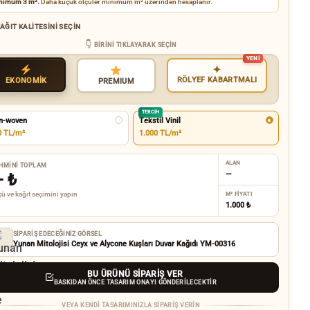
nimum 3 m².
Daha küçük ölçüler minimum m² üzerinden hesaplanır.
AĞIT KALITESINI SEÇIN
BIRINI TIKLAYARAK SEÇIN
✦
RÖLYEF KABARTMALI
EKONOMİK
PREMIUM
TERCIH
n-woven
Tekstil Vinil
0 TL/m²
1.000 TL/m²
ALAN
HMINI TOPLAM
—
—
₺
ü ve kağıt seçimini yapın
M² FIYATI
1.000 ₺
SIPARIŞ EDECEĞINIZ GÖRSEL
Yunan Mitolojisi Ceyx ve Alycone Kuşları Duvar Kağıdı YM-00316
BU ÜRÜNÜ SIPARIŞ VER
BASKIDAN ÖNCE TASARIM ONAYI GÖNDERILECEKTIR
VEYA KENDI TASARIMINIZLA SIPARIŞ VERIN