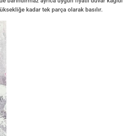
de barındırmaz ayrıca uygun fiyatlı duvar kağıdı
üksekliğe kadar tek parça olarak basılır.