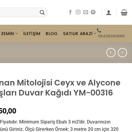
ZEMIN
SATILIK ARAZI
İLETIŞIM
BLOG
05425090555
nan Mitolojisi Ceyx ve Alycone
şları Duvar Kağıdı YM-00316
50,00
Fiyatıdır. Minimum Sipariş Ebatı 3 m2’dir. Duvarınızın
ünü Giriniz. Ölçü Girerken Örnek: 3 metre 20 cm için 320