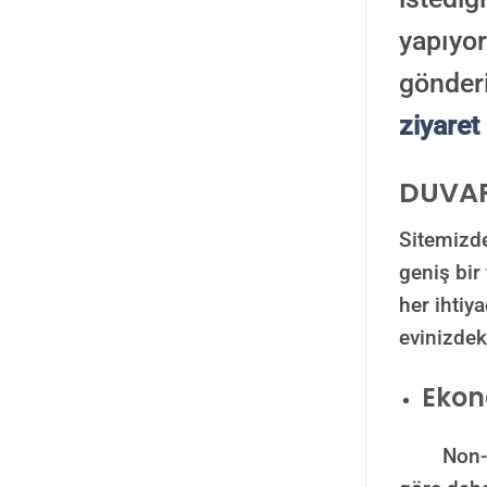
yapıyor
gönderi
ziyaret 
DUVAR
Sitemizde
geniş bi
her ihtiy
evinizdek
Ekon
Non-woven