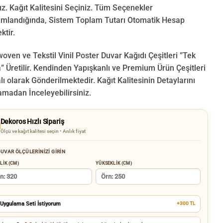
ız. Kağıt Kalitesini Seçiniz. Tüm Seçenekler
landığında, Sistem Toplam Tutarı Otomatik Hesap
ktir.
oven ve Tekstil Vinil Poster Duvar Kağıdı Çeşitleri ”Tek
 Üretilir.
Kendinden Yapışkanlı ve Premium Ürün Çeşitleri
lı olarak Gönderilmektedir.
Kağıt Kalitesinin Detaylarını
amadan İnceleyebilirsiniz.
Dekoros Hızlı Sipariş
Ölçü ve kağıt kalitesi seçin • Anlık fiyat
UVAR ÖLÇÜLERINIZI GIRIN
LIK (CM)
YÜKSEKLIK (CM)
Uygulama Seti İstiyorum
+300 TL