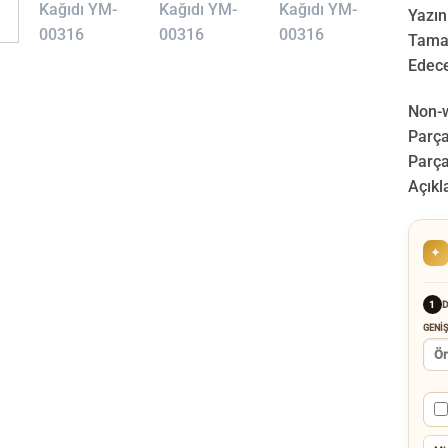
Yazın
Tamam
Edece
Non-w
Parça”
Parça
Açıkl
✦
D
1
GENIŞ