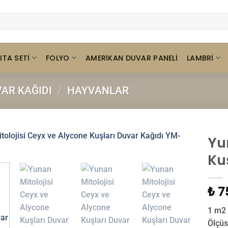
ITA SETI
FOLYO
LAMBRI
AMERIKAN DUVAR PANELI
AR KAĞIDI
/
HAYVANLAR
Yu
Ku
₺ 7
1 m2 
Ölçüs