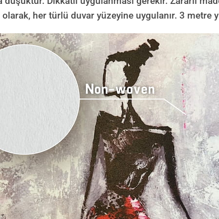
 düşüktür. Dikkatli uygulanması gerekir. Zararlı mad
 olarak, her türlü duvar yüzeyine uygulanır. 3 metre y