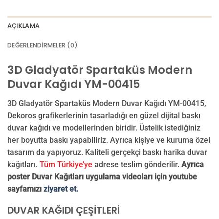
AI görselinizi yüklemek için tıklayın
JPG, PNG veya WEBP — maks 10 MB
AÇIKLAMA
VEYA
DEĞERLENDIRMELER (0)
GÖRSEL LINKI
3D Gladyatör Spartaküs Modern
Duvar Kağıdı YM-00415
E-posta ile de gönderebilirsiniz:
info@dekoros.com
3D Gladyatör Spartaküs Modern Duvar Kağıdı YM-00415,
NOTLAR
Dekoros grafikerlerinin tasarladığı en güzel dijital baskı
duvar kağıdı ve modellerinden biridir. Üstelik istediğiniz
her boyutta baskı yapabiliriz. Ayrıca kişiye ve kuruma özel
tasarım da yapıyoruz. Kaliteli gerçekçi baskı harika duvar
Süreç Bilgilendirmesi
kağıtları.
Tüm Türkiye’ye
adrese teslim gönderilir.
Ayrıca
Görseliniz baskıya alınmadan önce ölçüye göre düzenlenmiş son hali
poster Duvar Kağıtları uygulama videoları için youtube
onayınıza gönderilir. Onayınızdan sonra üretim yapılır.
sayfamızı
ziyaret et.
AI TASARIMIYLA SIPARIŞ VER
ONAYINIZDAN SONRA BASKIYA GEÇILECEK
DUVAR KAĞIDI ÇEŞİTLERİ