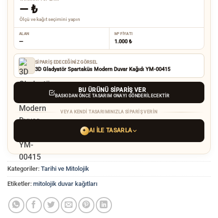
—
₺
Ölçü ve kağıt seçimini yapın
ALAN
M² FIYATI
—
1.000 ₺
SIPARIŞ EDECEĞINIZ GÖRSEL
3D Gladyatör Spartaküs Modern Duvar Kağıdı YM-00415
BU ÜRÜNÜ SIPARIŞ VER
BASKIDAN ÖNCE TASARIM ONAYI GÖNDERILECEKTIR
VEYA KENDI TASARIMINIZLA SIPARIŞ VERIN
AI ILE TASARLA
✦
YAPAY ZEKA TASARIM ARACINI SEÇIN
Kategoriler:
Tarihi ve Mitolojik
ChatGPT
Gemini
Grok
Etiketler:
mitolojik duvar kağıtları
Tercih ettiğiniz AI aracı ile
hayalinizdeki görseli oluşturun. Biz çözünürlüğü
baskı kalitesine yükseltip
üretim yaparız.