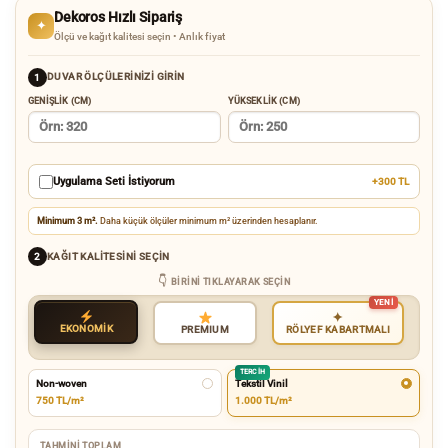
Dekoros Hızlı Sipariş
✦
Ölçü ve kağıt kalitesi seçin • Anlık fiyat
DUVAR ÖLÇÜLERINIZI GIRIN
1
GENIŞLIK (CM)
YÜKSEKLIK (CM)
Uygulama Seti İstiyorum
+300 TL
Minimum 3 m².
Daha küçük ölçüler minimum m² üzerinden hesaplanır.
KAĞIT KALITESINI SEÇIN
2
BIRINI TIKLAYARAK SEÇIN
✦
EKONOMİK
RÖLYEF KABARTMALI
PREMIUM
TERCIH
Non-woven
Tekstil Vinil
750 TL/m²
1.000 TL/m²
TAHMINI TOPLAM