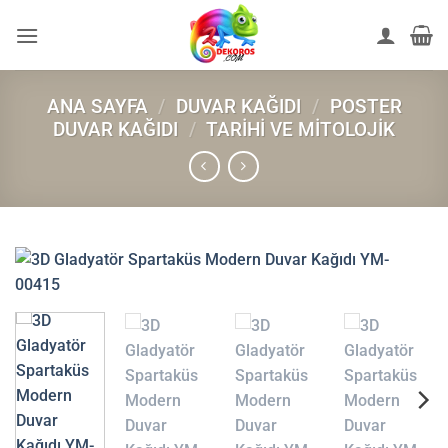
İçeriğe
atla
ANA SAYFA
/
DUVAR KAĞIDI
/
POSTER
DUVAR KAĞIDI
/
TARIHI VE MITOLOJIK