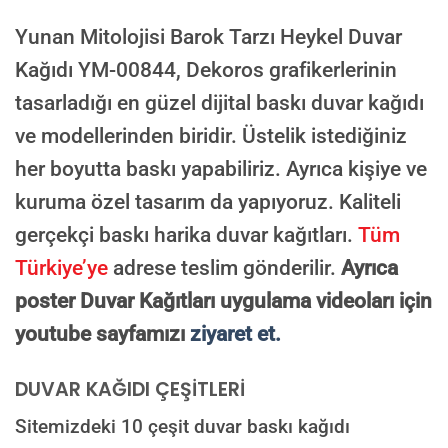
NOTLAR
Yunan Mitolojisi Barok Tarzı Heykel Duvar
Kağıdı YM-00844,
Dekoros grafikerlerinin
tasarladığı en güzel dijital baskı duvar kağıdı
Süreç Bilgilendirmesi
Görseliniz baskıya alınmadan önce ölçüye göre düzenlenmiş son hali
ve modellerinden biridir. Üstelik istediğiniz
onayınıza gönderilir. Onayınızdan sonra üretim yapılır.
her boyutta baskı yapabiliriz. Ayrıca kişiye ve
AI TASARIMIYLA SIPARIŞ VER
ONAYINIZDAN SONRA BASKIYA GEÇILECEK
kuruma özel tasarım da yapıyoruz. Kaliteli
gerçekçi baskı harika duvar kağıtları.
Tüm
Türkiye’ye
adrese teslim gönderilir.
Ayrıca
poster Duvar Kağıtları uygulama videoları için
youtube sayfamızı
ziyaret et.
DUVAR KAĞIDI ÇEŞİTLERİ
Sitemizdeki 10 çeşit duvar baskı kağıdı