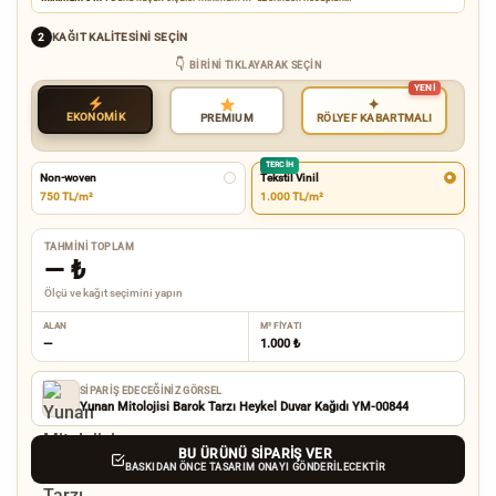
KAĞIT KALITESINI SEÇIN
2
BIRINI TIKLAYARAK SEÇIN
✦
EKONOMİK
RÖLYEF KABARTMALI
PREMIUM
TERCIH
Non-woven
Tekstil Vinil
750 TL/m²
1.000 TL/m²
TAHMINI TOPLAM
—
₺
Ölçü ve kağıt seçimini yapın
ALAN
M² FIYATI
—
1.000 ₺
SIPARIŞ EDECEĞINIZ GÖRSEL
Yunan Mitolojisi Barok Tarzı Heykel Duvar Kağıdı YM-00844
BU ÜRÜNÜ SIPARIŞ VER
BASKIDAN ÖNCE TASARIM ONAYI GÖNDERILECEKTIR