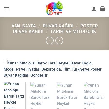
İçeriğe
atla
ANA SAYFA
/
DUVAR KAĞIDI
/
POSTER
DUVAR KAĞIDI
/
TARIHI VE MITOLOJIK