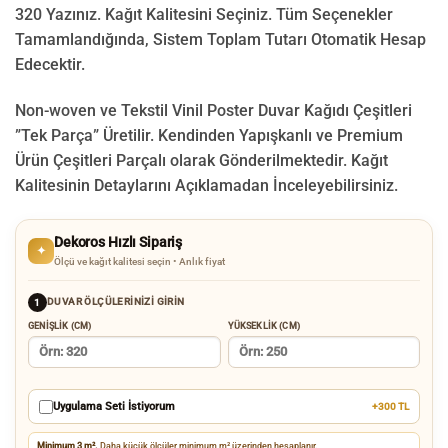
320 Yazınız. Kağıt Kalitesini Seçiniz. Tüm Seçenekler
Tamamlandığında, Sistem Toplam Tutarı Otomatik Hesap
Edecektir.
Non-woven ve Tekstil Vinil Poster Duvar Kağıdı Çeşitleri
”Tek Parça” Üretilir.
Kendinden Yapışkanlı ve Premium
Ürün Çeşitleri Parçalı olarak Gönderilmektedir.
Kağıt
Kalitesinin Detaylarını Açıklamadan İnceleyebilirsiniz.
Dekoros Hızlı Sipariş
✦
Ölçü ve kağıt kalitesi seçin • Anlık fiyat
DUVAR ÖLÇÜLERINIZI GIRIN
1
GENIŞLIK (CM)
YÜKSEKLIK (CM)
Uygulama Seti İstiyorum
+300 TL
Minimum 3 m².
Daha küçük ölçüler minimum m² üzerinden hesaplanır.