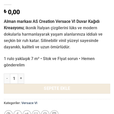
₺
0,00
Alman markası AS Creation Versace VI Duvar Kağıdı
Kreasyonu;
ikonik İtalyan çizgilerini lüks ve modern
dokularla harmanlayarak yaşam alanlarınıza iddialı ve
seçkin bir ruh katar. Silinebilir vinil yüzeyi sayesinde
dayanıklı, kaliteli ve uzun ömürlüdür.
1 rulo yaklaşık 7 m² • Stok ve Fiyat sorun • Hemen
gönderelim
Versace VI Duvar Kağıdı 79134-2 adet
SEPETE EKLE
Kategoriler:
Versace VI