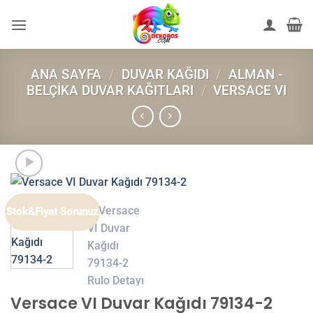
İçeriğe
atla
ANA SAYFA
/
DUVAR KAĞIDI
/
ALMAN -
BELÇIKA DUVAR KAĞITLARI
/
VERSACE VI
Stok&Fiyat Sorunuz
Versace VI Duvar Kağıdı 79134-2