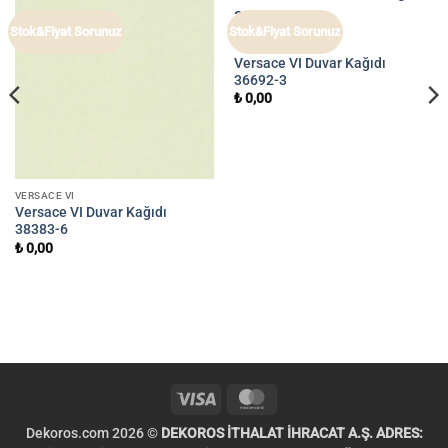
Stok&Fiyat Sorunuz
Stok&Fiyat Sorunuz
VERSACE VI
Versace VI Duvar Kağıdı
36692-3
₺
0,00
VERSACE VI
Versace VI Duvar Kağıdı
38383-6
₺
0,00
Visa
MasterCard
Dekoros.com 2026 ©
DEKOROS İTHALAT İHRACAT A.Ş. ADRES: