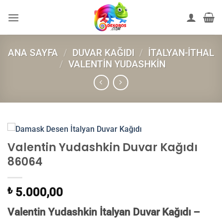
İçeriğe
atla
ANA SAYFA
/
DUVAR KAĞIDI
/
İTALYAN-İTHAL
/
VALENTIN YUDASHKIN
Valentin Yudashkin Duvar Kağıdı
86064
₺
5.000,00
Valentin Yudashkin İtalyan Duvar Kağıdı –