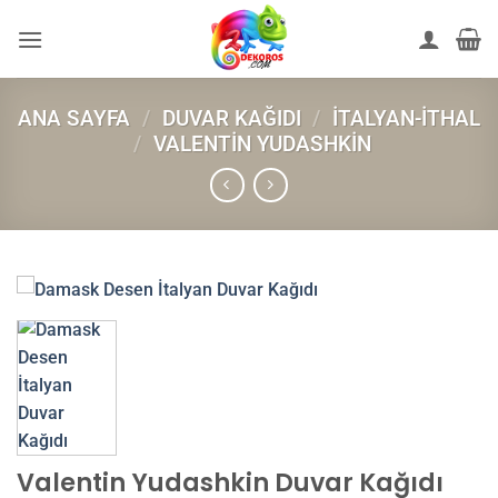
İçeriğe
atla
ANA SAYFA
/
DUVAR KAĞIDI
/
İTALYAN-İTHAL
/
VALENTIN YUDASHKIN
Valentin Yudashkin Duvar Kağıdı