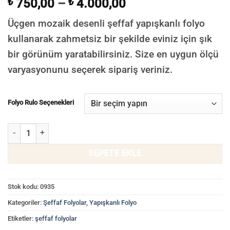
₺
750,00
–
₺
4.000,00
Üçgen mozaik desenli şeffaf yapışkanlı folyo
kullanarak zahmetsiz bir şekilde eviniz için şık
bir görünüm yaratabilirsiniz. Size en uygun ölçü
varyasyonunu seçerek sipariş veriniz.
Folyo Rulo Seçenekleri
Üçgen Mozaik Desenli Şeffaf Yapışkanlı Folyo, Cam Kaplama Folyola
SEPETE EKLE
Stok kodu:
0935
Kategoriler:
Şeffaf Folyolar
,
Yapışkanlı Folyo
Etiketler:
şeffaf folyolar