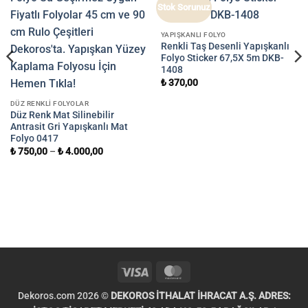
Stok Sorunuz
YAPIŞKANLI FOLYO
Renkli Taş Desenli Yapışkanlı
Folyo Sticker 67,5X 5m DKB-
1408
₺
370,00
DÜZ RENKLI FOLYOLAR
Düz Renk Mat Silinebilir
Antrasit Gri Yapışkanlı Mat
Folyo 0417
₺
750,00
–
₺
4.000,00
Visa
MasterCard
Dekoros.com 2026 ©
DEKOROS İTHALAT İHRACAT A.Ş. ADRES: