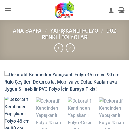
İçeriğe
atla
ANA SAYFA
/
YAPIŞKANLI FOLYO
/
DÜZ
RENKLI FOLYOLAR