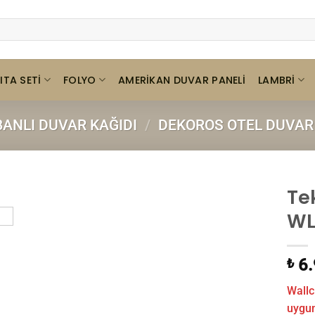
ITA SETI
FOLYO
LAMBRI
AMERIKAN DUVAR PANELI
BANLI DUVAR KAĞIDI
/
DEKOROS OTEL DUVAR 
Te
WL
6.
₺
Wallc
uygund