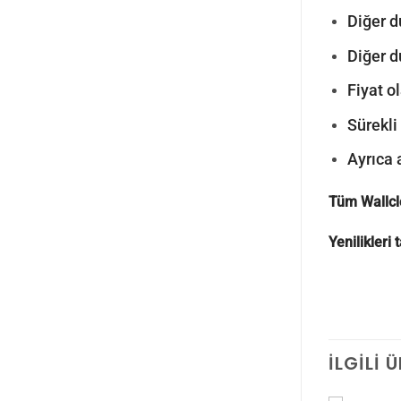
Diğer d
Diğer d
Fiyat o
Sürekli
Ayrıca 
Tüm Wallcl
Yenilikleri
İLGILI 