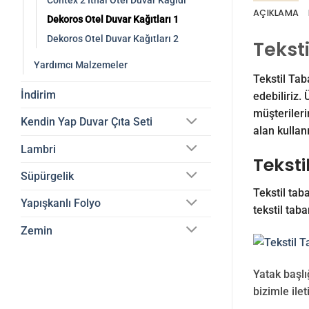
Contex 2 İthal Otel Duvar Kağıdı
AÇIKLAMA
Dekoros Otel Duvar Kağıtları 1
Dekoros Otel Duvar Kağıtları 2
Tekst
Yardımcı Malzemeler
Tekstil Tab
İndirim
edebiliriz.
müşterileri
Kendin Yap Duvar Çıta Seti
alan kullanı
Lambri
Teksti
Süpürgelik
Tekstil taba
Yapışkanlı Folyo
tekstil taba
Zemin
Yatak başlığ
bizimle ilet