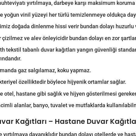
 muhteviyatı yırtılmaya, darbeye karşı maksimum koruma 
le yoğun vinil yüzeyi her türlü temizlenmeye oldukça daya
imiz doğada dinlenme hissi verir bundan dolayı huzurlu ve
r çizilmez ve alev önleyicidir bundan dolayı en zor şartla
th tekstil tabanlı duvar kağıtları yangın güvenliği standa
rındandır.
amanda gaz salgılamaz, koku yapmaz.
kteriyel özelliktedir böylece hijyenik ortamlar sağlar.
le otel, hastane gibi sağlık ve hijyen gösterilmesi gereken 
acimli alanlar, banyo, tuvalet ve mutfaklarda kullanılabil
uvar Kağıtları – Hastane Duvar Kağıtla
 ve yırtılmaya dayanıklıdır bundan dolayı otellerde ve hast