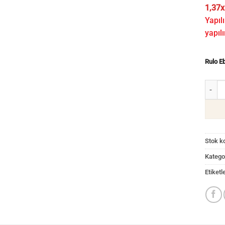
1,37x
Yapılı
yapılı
Rulo E
Teksti
Stok k
Kategor
Etiketl