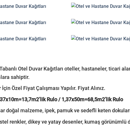
Tabanlı Otel Duvar Kağıtları oteller, hastaneler, ticari al
lara sahiptir.
 İçin Özel Fiyat Çalışması Yapılır. Fiyat Alınız.
,37x10m=13,7m2’lik Rulo / 1,37x50m=68,5m2’lik Rulo
r doğal malzeme, ipek, pamuk ve sedefli keten dokuların
stel renkler, dikey ve yatay desenler, kumaş görünümlü do