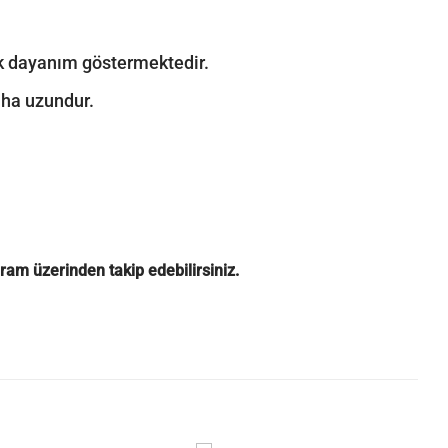
sek dayanım göstermektedir.
aha uzundur.
gram
üzerinden takip edebilirsiniz.