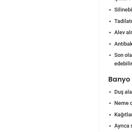
Silinebi
Tadilatı
Alev al
Antibak
Son olar
edebilir
Banyo 
Duş ala
Neme da
Kağıtla
Ayrıca 