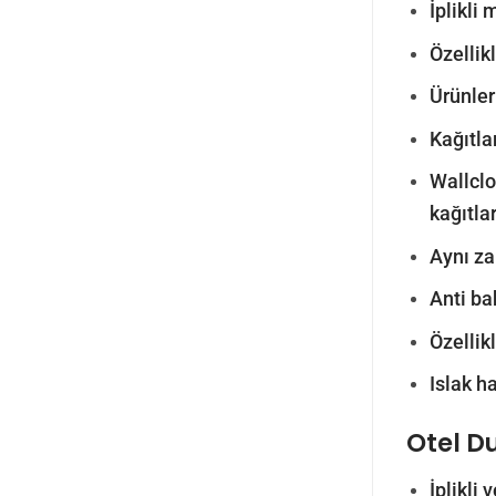
İplikli
Özellik
Ürünler
Kağıtla
Wallclo
kağıtla
Aynı z
Anti ba
Özellik
Islak h
Otel D
İplikli