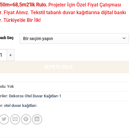
50m=68,5m2’lik Rulo.
Projeler İçin Özel Fiyat Çalışması
r. Fiyat Alınız. Tekstil tabanlı duvar kağıtlarına dijital baskı
r. Türkiye’de Bir İlk!
badı Seç
l Tabanlı Otel Duvar Kağıdı WLF 70606/7-7 adet
SEPETE EKLE
odu:
Yok
iler:
Dekoros Otel Duvar Kağıtları 1
er:
otel duvar kağıtları