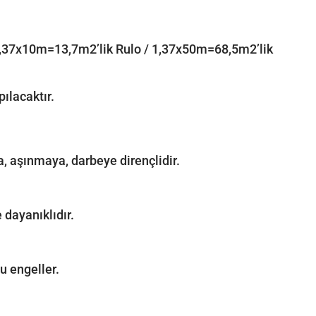
: 1,37x10m=13,7m2’lik Rulo / 1,37x50m=68,5m2’lik
ılacaktır.
a, aşınmaya, darbeye dirençlidir.
 dayanıklıdır.
u engeller.