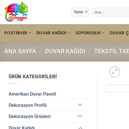
İçeriğe
Ara:
atla
POSTERLER
DUVAR KAĞIDI
SÜPÜRGELIK
DUVAR Ç
ANA SAYFA
/
DUVAR KAĞIDI
/
TEKSTIL TA
ÜRÜN KATEGORILERI
Amerikan Duvar Paneli
Dekorasyon Profili
Dekorasyon Ürünleri
Duvar Kağıdı