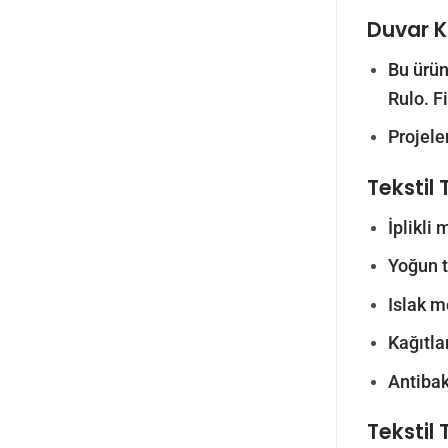
Duvar Ka
Bu ürün
Rulo. F
Projele
Tekstil 
İplikli
Yoğun tr
Islak m
Kağıtlar
Antibak
Tekstil 