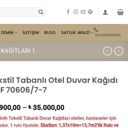
ZEMIN
SATILIK ARAZI
İLETIŞIM
BLOG
05425090555
KAĞITLARI 1
kstil Tabanlı Otel Duvar Kağıdı
F 70606/7-7
900,00
–
35.000,00
₺
loth Tekstil Tabanlı Duvar Kağıtları oteller, hastaneler için
ur. 1 rulo fiyatıdır.
Ebatları:
1,37x10m=13,7m2’lik Rulo ve