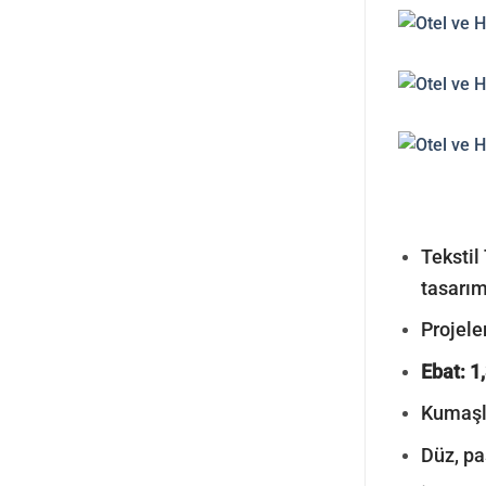
Tekstil 
tasarım
Projeler
Ebat: 1
Kumaşla
Düz, pa