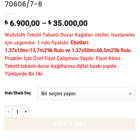
70606/7-6
₺
6.900,00
–
₺
35.000,00
Wallcloth Tekstil Tabanlı Duvar Kağıtları oteller, hastaneler
için uygundur. 1 rulo fiyatıdır.
Ebatları:
1,37x10m=13,7m2’lik Rulo ve 1,37x50m=68,5m2’lik Rulo.
Projeler İçin Özel Fiyat Çalışması Yapılır. Fiyat Alınız.
Tekstil tabanlı duvar kağıtlarına dijital baskı yapılır.
Türkiye’de Bir İlk!
Rulo Ebadı Seç
Otel Odası Duvar Kağıdı WLF 70606/7-6 adet
SEPETE EKLE