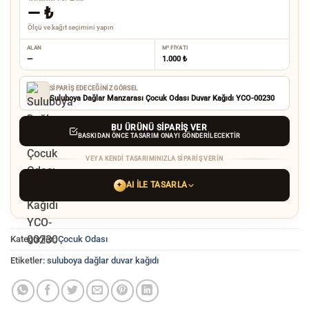
—
₺
Ölçü ve kağıt seçimini yapın
ALAN
M² FIYATI
—
1.000 ₺
SIPARIŞ EDECEĞINIZ GÖRSEL
Suluboya Dağlar Manzarası Çocuk Odası Duvar Kağıdı YCO-00230
BU ÜRÜNÜ SIPARIŞ VER
BASKIDAN ÖNCE TASARIM ONAYI GÖNDERILECEKTIR
VEYA KENDI TASARIMINIZLA SIPARIŞ VERIN
AI ILE TASARLA
✦
YAPAY ZEKA TASARIM ARACINI SEÇIN
Kategoriler:
Çocuk Odası
ChatGPT
Gemini
Grok
Etiketler:
suluboya dağlar duvar kağıdı
Tercih ettiğiniz AI aracı ile
hayalinizdeki görseli oluşturun. Biz çözünürlüğü
baskı kalitesine yükseltip
üretim yaparız.