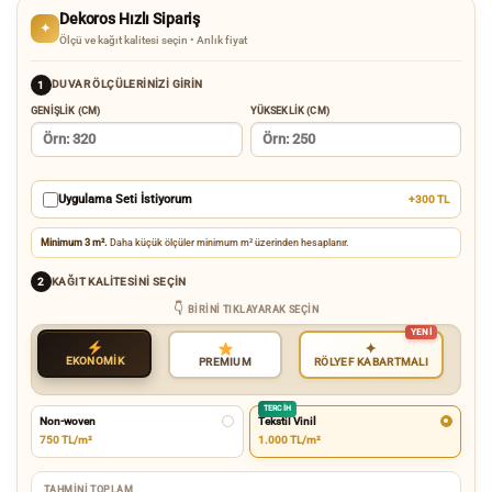
Dekoros Hızlı Sipariş
✦
Ölçü ve kağıt kalitesi seçin • Anlık fiyat
DUVAR ÖLÇÜLERINIZI GIRIN
1
GENIŞLIK (CM)
YÜKSEKLIK (CM)
Uygulama Seti İstiyorum
+300 TL
Minimum 3 m².
Daha küçük ölçüler minimum m² üzerinden hesaplanır.
KAĞIT KALITESINI SEÇIN
2
BIRINI TIKLAYARAK SEÇIN
✦
EKONOMİK
RÖLYEF KABARTMALI
PREMIUM
TERCIH
Non-woven
Tekstil Vinil
750 TL/m²
1.000 TL/m²
TAHMINI TOPLAM