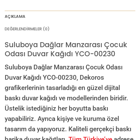
AI görselinizi yüklemek için tıklayın
JPG, PNG veya WEBP — maks 10 MB
AÇIKLAMA
VEYA
DEĞERLENDIRMELER (0)
GÖRSEL LINKI
Suluboya Dağlar Manzarası Çocuk
Odası Duvar Kağıdı YCO-00230
E-posta ile de gönderebilirsiniz:
info@dekoros.com
Suluboya Dağlar Manzarası Çocuk Odası
NOTLAR
Duvar Kağıdı YCO-00230,
Dekoros
grafikerlerinin tasarladığı en güzel dijital
baskı duvar kağıdı ve modellerinden biridir.
Süreç Bilgilendirmesi
Üstelik istediğiniz her boyutta baskı
Görseliniz baskıya alınmadan önce ölçüye göre düzenlenmiş son hali
onayınıza gönderilir. Onayınızdan sonra üretim yapılır.
yapabiliriz. Ayrıca kişiye ve kuruma özel
AI TASARIMIYLA SIPARIŞ VER
tasarım da yapıyoruz. Kaliteli gerçekçi baskı
ONAYINIZDAN SONRA BASKIYA GEÇILECEK
harika duvar kağıtları.
Tüm Türkiye’ye
adrese