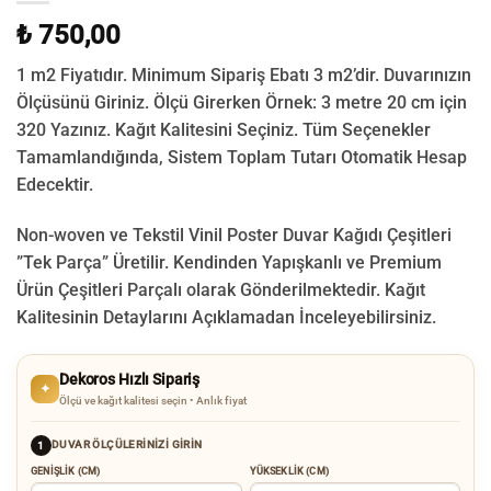
₺ 750,00
1 m2 Fiyatıdır. Minimum Sipariş Ebatı 3 m2’dir. Duvarınızın
Ölçüsünü Giriniz. Ölçü Girerken Örnek: 3 metre 20 cm için
320 Yazınız. Kağıt Kalitesini Seçiniz. Tüm Seçenekler
Tamamlandığında, Sistem Toplam Tutarı Otomatik Hesap
Edecektir.
Non-woven ve Tekstil Vinil Poster Duvar Kağıdı Çeşitleri
”Tek Parça” Üretilir.
Kendinden Yapışkanlı ve Premium
Ürün Çeşitleri Parçalı olarak Gönderilmektedir.
Kağıt
Kalitesinin Detaylarını Açıklamadan İnceleyebilirsiniz.
Dekoros Hızlı Sipariş
✦
Ölçü ve kağıt kalitesi seçin • Anlık fiyat
DUVAR ÖLÇÜLERINIZI GIRIN
1
GENIŞLIK (CM)
YÜKSEKLIK (CM)