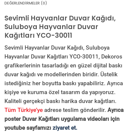
DEĞERLENDIRMELER (0)
Sevimli Hayvanlar Duvar Kağıdı,
E-posta ile de gönderebilirsiniz:
info@dekoros.com
Suluboya Hayvanlar Duvar
Kağıtları YCO-30011
NOTLAR
Sevimli Hayvanlar Duvar Kağıdı, Suluboya
Hayvanlar Duvar Kağıtları YCO-30011, Dekoros
grafikerlerinin tasarladığı en güzel dijital baskı
Süreç Bilgilendirmesi
Görseliniz baskıya alınmadan önce ölçüye göre düzenlenmiş son hali
duvar kağıdı ve modellerinden biridir. Üstelik
onayınıza gönderilir. Onayınızdan sonra üretim yapılır.
istediğiniz her boyutta baskı yapabiliriz. Ayrıca
AI TASARIMIYLA SIPARIŞ VER
kişiye ve kuruma özel tasarım da yapıyoruz.
ONAYINIZDAN SONRA BASKIYA GEÇILECEK
Kaliteli gerçekçi baskı harika duvar kağıtları.
Tüm Türkiye’ye
adrese teslim gönderilir.
Ayrıca
poster Duvar Kağıtları uygulama videoları için
youtube sayfamızı
ziyaret et.