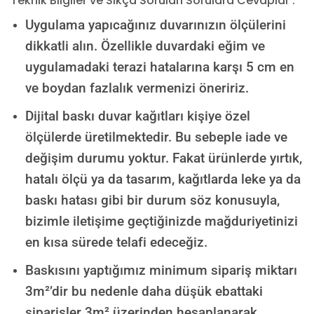
Teknik Bilgiler ve Sıkça Sorulan Sorulara Cevaplar :
Uygulama yapıcağınız duvarınızın ölçülerini
dikkatli alın. Özellikle duvardaki eğim ve
uygulamadaki terazi hatalarına karşı 5 cm en
ve boydan fazlalık vermenizi öneririz.
Dijital baskı duvar kağıtları kişiye özel
ölçülerde üretilmektedir. Bu sebeple iade ve
değişim durumu yoktur. Fakat ürünlerde yırtık,
hatalı ölçü ya da tasarım, kağıtlarda leke ya da
baskı hatası gibi bir durum söz konusuyla,
bizimle iletişime geçtiğinizde mağduriyetinizi
en kısa sürede telafi edeceğiz.
Baskısını yaptığımız minimum sipariş miktarı
3m²’dir bu nedenle daha düşük ebattaki
siparişler 3m² üzerinden hesaplanarak