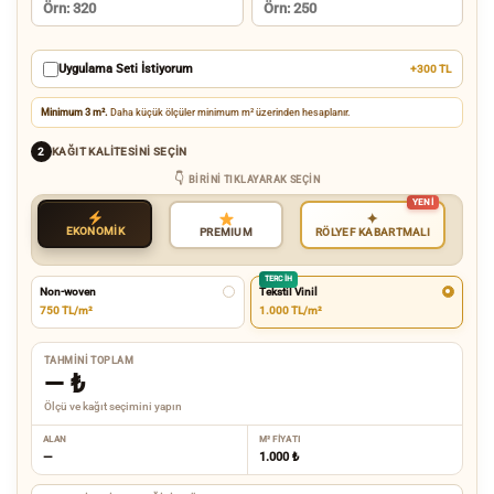
Uygulama Seti İstiyorum
+300 TL
Minimum 3 m².
Daha küçük ölçüler minimum m² üzerinden hesaplanır.
KAĞIT KALITESINI SEÇIN
2
BIRINI TIKLAYARAK SEÇIN
✦
EKONOMİK
RÖLYEF KABARTMALI
PREMIUM
TERCIH
Non-woven
Tekstil Vinil
750 TL/m²
1.000 TL/m²
TAHMINI TOPLAM
—
₺
Ölçü ve kağıt seçimini yapın
ALAN
M² FIYATI
—
1.000 ₺