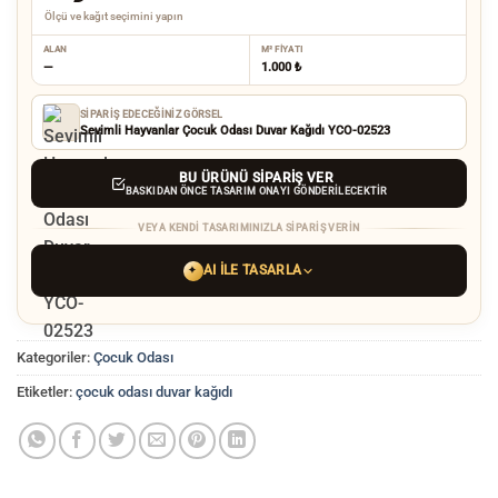
Ölçü ve kağıt seçimini yapın
ALAN
M² FIYATI
—
1.000 ₺
SIPARIŞ EDECEĞINIZ GÖRSEL
Sevimli Hayvanlar Çocuk Odası Duvar Kağıdı YCO-02523
BU ÜRÜNÜ SIPARIŞ VER
BASKIDAN ÖNCE TASARIM ONAYI GÖNDERILECEKTIR
VEYA KENDI TASARIMINIZLA SIPARIŞ VERIN
AI ILE TASARLA
✦
YAPAY ZEKA TASARIM ARACINI SEÇIN
Kategoriler:
Çocuk Odası
ChatGPT
Gemini
Grok
Etiketler:
çocuk odası duvar kağıdı
Tercih ettiğiniz AI aracı ile
hayalinizdeki görseli oluşturun. Biz çözünürlüğü
baskı kalitesine yükseltip
üretim yaparız.