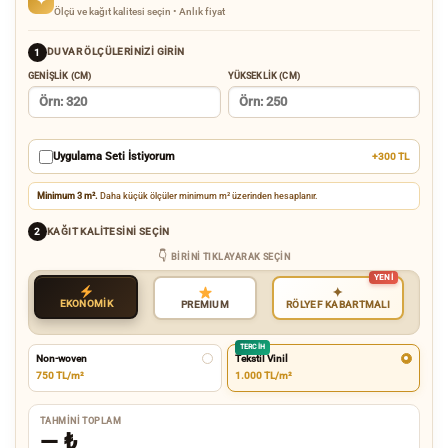
✦
Ölçü ve kağıt kalitesi seçin • Anlık fiyat
DUVAR ÖLÇÜLERINIZI GIRIN
1
GENIŞLIK (CM)
YÜKSEKLIK (CM)
Uygulama Seti İstiyorum
+300 TL
Minimum 3 m².
Daha küçük ölçüler minimum m² üzerinden hesaplanır.
KAĞIT KALITESINI SEÇIN
2
BIRINI TIKLAYARAK SEÇIN
✦
EKONOMİK
RÖLYEF KABARTMALI
PREMIUM
TERCIH
Non-woven
Tekstil Vinil
750 TL/m²
1.000 TL/m²
TAHMINI TOPLAM
—
₺