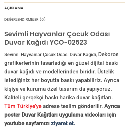
AI görselinizi yüklemek için tıklayın
JPG, PNG veya WEBP — maks 10 MB
AÇIKLAMA
VEYA
DEĞERLENDIRMELER (0)
GÖRSEL LINKI
Sevimli Hayvanlar Çocuk Odası
Duvar Kağıdı YCO-02523
E-posta ile de gönderebilirsiniz:
info@dekoros.com
Dekoros
Sevimli Hayvanlar Çocuk Odası Duvar Kağıdı,
NOTLAR
grafikerlerinin tasarladığı en güzel dijital baskı
duvar kağıdı ve modellerinden biridir. Üstelik
istediğiniz her boyutta baskı yapabiliriz. Ayrıca
kişiye ve kuruma özel tasarım da yapıyoruz.
Süreç Bilgilendirmesi
Görseliniz baskıya alınmadan önce ölçüye göre düzenlenmiş son hali
Kaliteli gerçekçi baskı harika duvar kağıtları.
onayınıza gönderilir. Onayınızdan sonra üretim yapılır.
Tüm Türkiye’ye
adrese teslim gönderilir.
Ayrıca
AI TASARIMIYLA SIPARIŞ VER
poster Duvar Kağıtları uygulama videoları için
ONAYINIZDAN SONRA BASKIYA GEÇILECEK
youtube sayfamızı
ziyaret et.