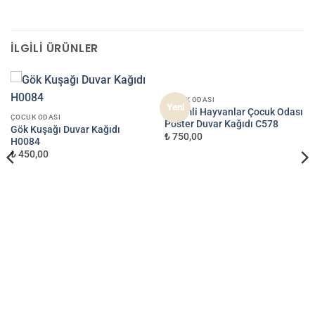
İLGILI ÜRÜNLER
ÇOCUK ODASI
Yeni
Sevimli Hayvanlar Çocuk Odası
ÇOCUK ODASI
Poster Duvar Kağıdı C578
Gök Kuşağı Duvar Kağıdı
₺ 750,00
H0084
₺ 450,00