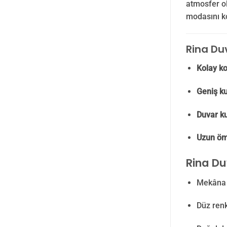
atmosfer ol
modasını ko
Rina Duv
Kolay ko
Geniş ku
Duvar ku
Uzun ömü
Rina Du
Mekân
Düz ren