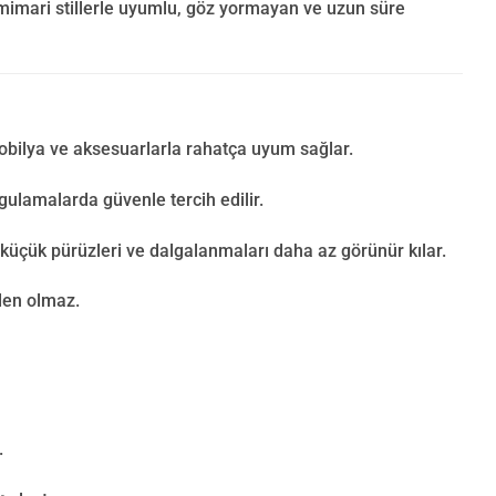
 mimari stillerle uyumlu, göz yormayan ve uzun süre
obilya ve aksesuarlarla rahatça uyum sağlar.
ygulamalarda güvenle tercih edilir.
üçük pürüzleri ve dalgalanmaları daha az görünür kılar.
den olmaz.
.