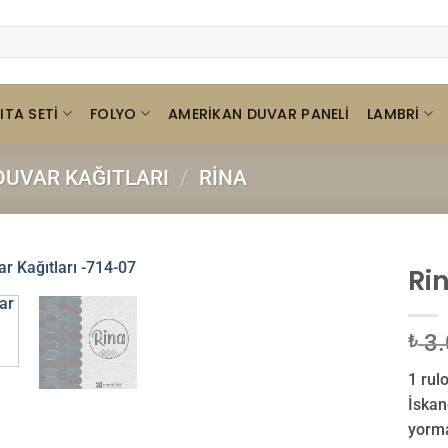
ITA SETI
FOLYO
LAMBRI
AMERIKAN DUVAR PANELI
UVAR KAĞITLARI
/
RINA
Ri
3.
₺
1 rulo
İskan
yorma