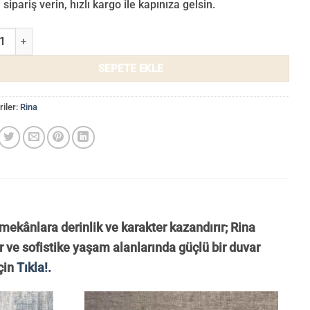
sipariş verin, hızlı kargo ile kapınıza gelsin.
uvar Kağıdı 714-07 adet
SEPETE EKLE
iler:
Rina
mekânlara derinlik ve karakter kazandırır; Rina
 ve sofistike yaşam alanlarında güçlü bir duvar
çin
Tıkla!.