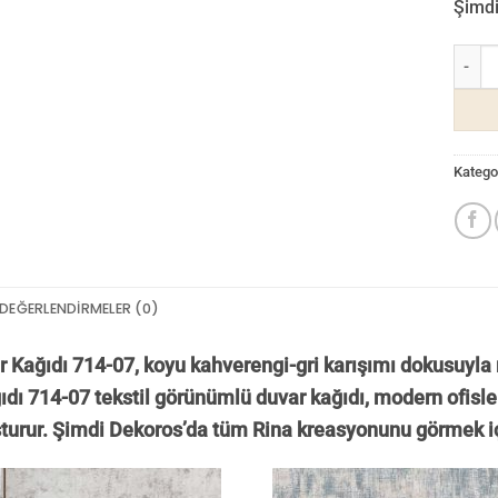
Şimdi 
Rina D
Kategor
DEĞERLENDIRMELER (0)
 Kağıdı 714-07, koyu kahverengi-gri karışımı dokusuyla 
dı 714-07 tekstil görünümlü duvar kağıdı, modern ofisler
uşturur. Şimdi Dekoros’da tüm Rina kreasyonunu görmek i