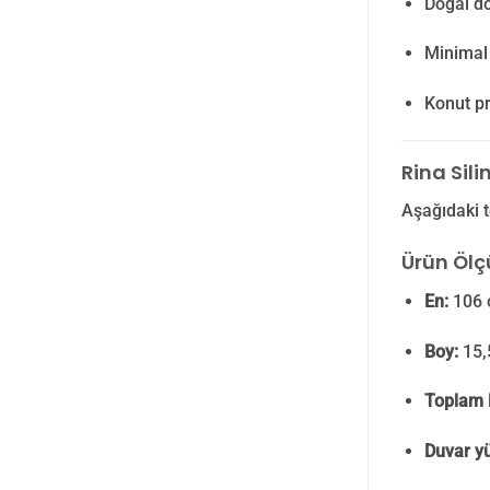
Doğal d
Minimal 
Konut pr
Rina Sili
Aşağıdaki t
Ürün Ölçü
En:
106 
Boy:
15,
Toplam 
Duvar yü