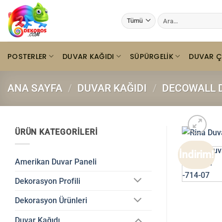
İçeriğe
Ara:
atla
POSTERLER
DUVAR KAĞIDI
SÜPÜRGELIK
DUVAR Ç
ANA SAYFA
/
DUVAR KAĞIDI
/
DECOWALL D
ÜRÜN KATEGORILERI
İndirim!
Amerikan Duvar Paneli
Dekorasyon Profili
Dekorasyon Ürünleri
Duvar Kağıdı