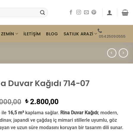
ZEMIN
SATILIK ARAZI
İLETIŞIM
BLOG
05425090555
na Duvar Kağıdı 714-07
Orijinal
Şu
000,00
2.800,00
₺
fiyat:
andaki
 ile
16,5 m²
kaplama sağlar.
Rina Duvar Kağıdı
; modern,
₺ 3.000,00.
fiyat:
dinav, japandi ve çağdaş iç mimari stillerle uyumlu, göz
₺ 2.800,00.
yan ve uzun süre modasını koruyan bir tasarım dili sunar.