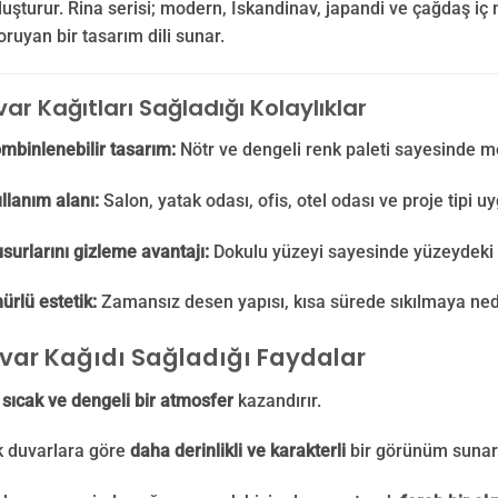
uşturur. Rina serisi; modern, İskandinav, japandi ve çağdaş iç
ruyan bir tasarım dili sunar.
ar Kağıtları Sağladığı Kolaylıklar
mbinlenebilir tasarım:
Nötr ve dengeli renk paleti sayesinde m
llanım alanı:
Salon, yatak odası, ofis, otel odası ve proje tipi u
surlarını gizleme avantajı:
Dokulu yüzeyi sayesinde yüzeydeki k
rlü estetik:
Zamansız desen yapısı, kısa sürede sıkılmaya ne
var Kağıdı Sağladığı Faydalar
a
sıcak ve dengeli bir atmosfer
kazandırır.
k duvarlara göre
daha derinlikli ve karakterli
bir görünüm sunar