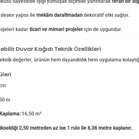
okusu sayesinde ışığı yumuşak biçimde yansıtarak
ferah bir alg
desen yapısı ile
mekânı daraltmadan
dekoratif etki sağlar.
ojeleri kadar
ticari ve mimari projeler
için de uygundur.
nebilir Duvar Kağıdı Teknik Özellikleri
eknik değerler, ürünün hem dayanıklılık hem uygulama kolaylığ
leri
cm
50 m
Kaplama:
16,50 m²
ksekliği 2,50 metreden az ise 1 rulo ile 6,36 metre kaplanır.