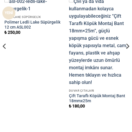
YENİ
LEDLI LAKE SÜPÜRGELIK
Polimer Ledli Lake Süpürgelik
12 cm ASL002
₺
250,00
DUVAR ÇITALARI
Çift Taraflı Köpük Montaj Bant
18mmx25m
₺
180,00