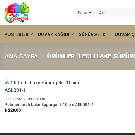
İçeriğe
Ara:
atla
POSTERLER
DUVAR KAĞIDI
SÜPÜRGELIK
DUVAR Ç
ANA SAYFA
/
ÜRÜNLER “LEDLI LAKE SÜPÜR
LEDLI LAKE SÜPÜRGELIK
Polimer Ledli Lake Süpürgelik 10 cm ASL001-1
₺
220,00