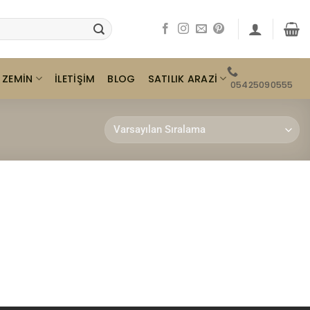
ZEMIN
SATILIK ARAZI
İLETIŞIM
BLOG
05425090555