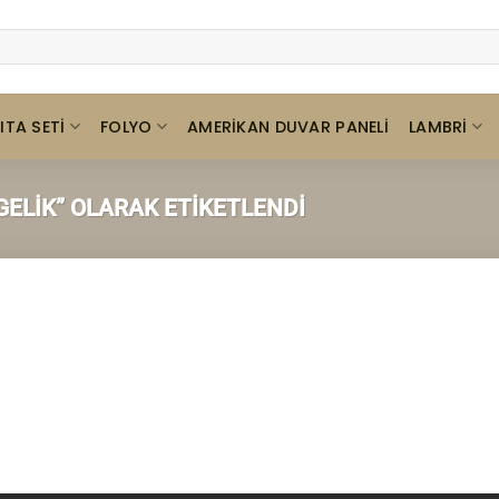
ITA SETI
FOLYO
LAMBRI
AMERIKAN DUVAR PANELI
GELIK” OLARAK ETIKETLENDI