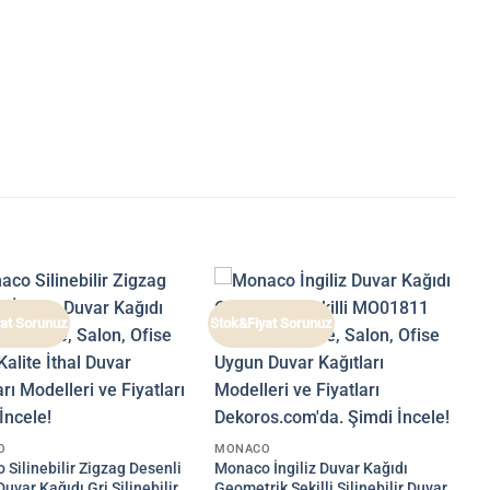
at Sorunuz
Stok&Fiyat Sorunuz
O
MONACO
Silinebilir Zigzag Desenli
Monaco İngiliz Duvar Kağıdı
 Duvar Kağıdı Gri Silinebilir
Geometrik Şekilli Silinebilir Duvar