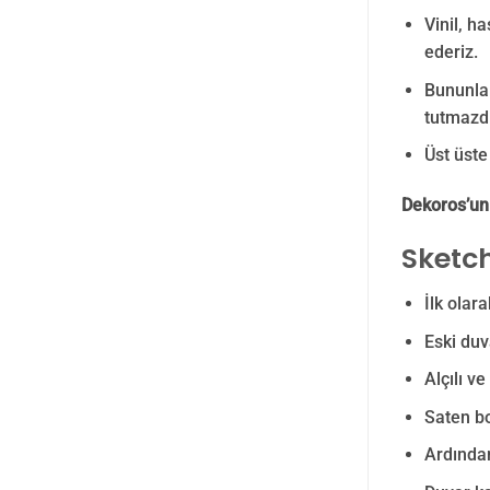
Vinil, h
ederiz.
Bununla 
tutmazdı
Üst üste 
Dekoros’un
Sketch
İlk olar
Eski duv
Alçılı v
Saten bo
Ardından