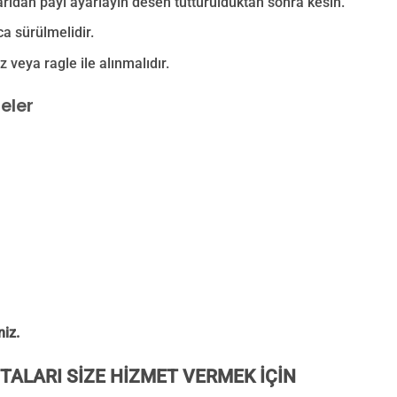
arıdan payı ayarlayın desen tutturulduktan sonra kesin.
a sürülmelidir.
 veya ragle ile alınmalıdır.
eler
niz.
TALARI SİZE HİZMET VERMEK İÇİN