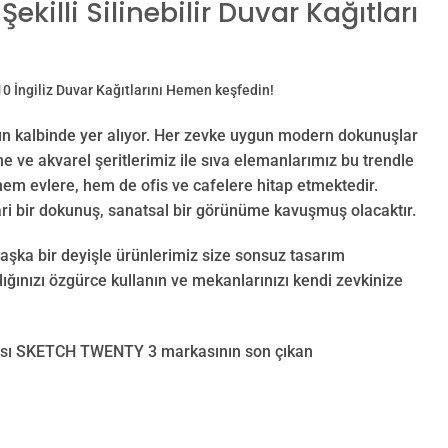
killi Silinebilir Duvar Kağıtları
810
İngiliz Duvar Kağıtlarını Hemen keşfedin!
nun kalbinde yer alıyor. Her zevke uygun modern dokunuşlar
 ve akvarel şeritlerimiz ile sıva elemanlarımız bu trendle
m evlere, hem de ofis ve cafelere hitap etmektedir.
i bir dokunuş, sanatsal bir görünüme kavuşmuş olacaktır.
Başka bir deyişle ürünlerimiz size sonsuz tasarım
ığınızı özgürce kullanın ve mekanlarınızı kendi zevkinize
irması SKETCH TWENTY 3 markasının son çıkan