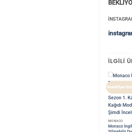
BEKLİYO
İNSTAGRA
instagr
İLGILI 
Stok&Fiyat Sorunuz
Stok&Fiyat So
MONACO
Monaco İngil
Silinebilir D