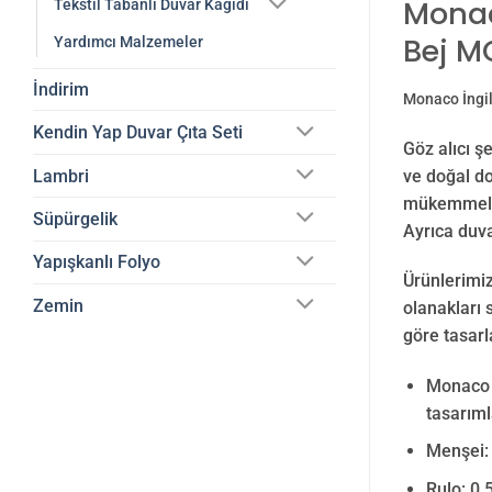
Monaco
Tekstil Tabanlı Duvar Kağıdı
Bej M
Yardımcı Malzemeler
İndirim
Monaco İngil
Kendin Yap Duvar Çıta Seti
Göz alıcı ş
Lambri
ve doğal do
mükemmel b
Süpürgelik
Ayrıca duv
Yapışkanlı Folyo
Ürünlerimiz
Zemin
olanakları 
göre tasarl
Monaco D
tasarıml
Menşei: 
Rulo:
0,