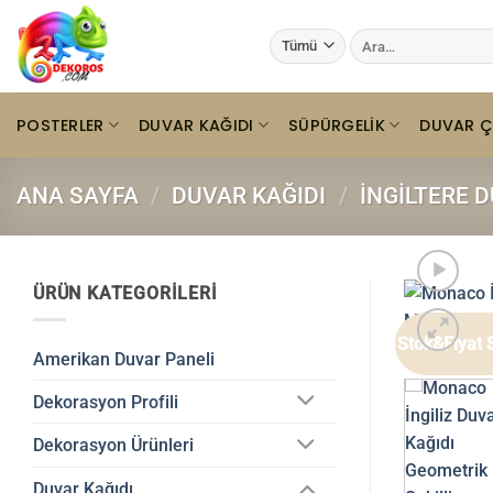
İçeriğe
Ara:
atla
POSTERLER
DUVAR KAĞIDI
SÜPÜRGELIK
DUVAR Ç
ANA SAYFA
/
DUVAR KAĞIDI
/
İNGILTERE 
ÜRÜN KATEGORILERI
Stok&Fiyat 
Amerikan Duvar Paneli
Dekorasyon Profili
Dekorasyon Ürünleri
Duvar Kağıdı