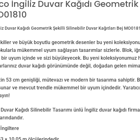
 İngiliz Duvar Kağıdı Geometrik Şe
O01810
iz Duvar Kağıdı Geometrik Şekilli Silinebilir Duvar Kağıtları Bej MO01
ekiller ve büyük boyutlu geometrik desenler bu yeni koleksiyo
kularla mükemmel uyum sağlayan tasarımlar sizlerle. Blok, iğne
ir uyum içinde ve sizi büyüleyecek. Bu yeni koleksiyonumuz he
arlarınız duvar kağıdı görünümünde değil, doğadan gelen mimar
in 53 cm genişliği, mütevazı ve modern bir tasarıma sahiptir. 
sunar ve mevcut trendle mükemmel bir uyum içindedir. Yaratıcıl
ayın!
uvar Kağıdı Silinebilir Tasarımı ünlü İngiliz duvar kağıdı f
arındandır.
İngiltere
53 × 10.05
m ölçülerindedir.