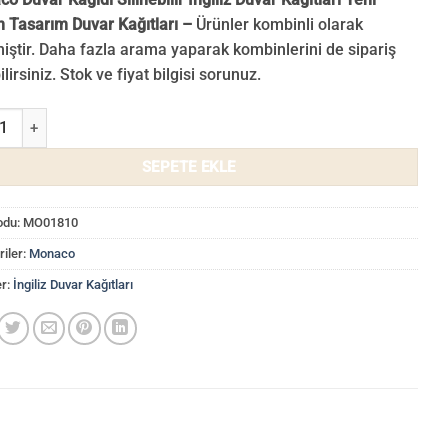
 Tasarım Duvar Kağıtları –
Ürünler kombinli olarak
miştir. Daha fazla arama yaparak kombinlerini de sipariş
lirsiniz. Stok ve fiyat bilgisi sorunuz.
 İngiliz Duvar Kağıdı Geometrik Şekilli Silinebilir Duvar Kağıtları Bej
SEPETE EKLE
odu:
MO01810
iler:
Monaco
er:
İngiliz Duvar Kağıtları