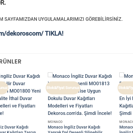
R.
M SAYFAMIZDAN UYGULAMALARIMIZI GÖREBİLİRSİNİZ.
am/dekoroscom/ TIKLA!
ÜRÜNLER
runuz
Stok&Fiyat Sorunuz
Stok&Fiy
MONACO
MONAC
iz Duvar Kağıdı
Monaco İngiliz Duvar Kağıdı
Monaco 
uvar Kağıtları Tarçın
Yaprak Dal Desenli Silinebilir
İngiliz