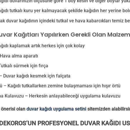
ğıdı duvarınızın ölçüsüne göre 1 boy kesin ve diğer boylar yuk
ğıdı tutkalı kuru yer kalmayacak şekilde kağıdın her yerine bolc
ak duvar kağıdının içindeki tutkal ve hava kabarcıkları temiz bez
Duvar Kağıtları Yapılırken Gerekli Olan Malzem
ğıdı kaplamak artık herkes için çok kolay
 Hava alma aparatı
Tutkalı sürmek için fırça
– Duvar kağıdı kesmek için falçata
tü – Kağıdı tutkallarken zemine bulaşmaması için hışır örtü
a Kulavuzu – Herkesin anlayabileceği uygulama kulavuzu
 önerisi olan
duvar kağıdı uygulama setini
sitemizden alabilirsi
DEKOROS’UN PROFESYONEL DUVAR KAĞIDI US