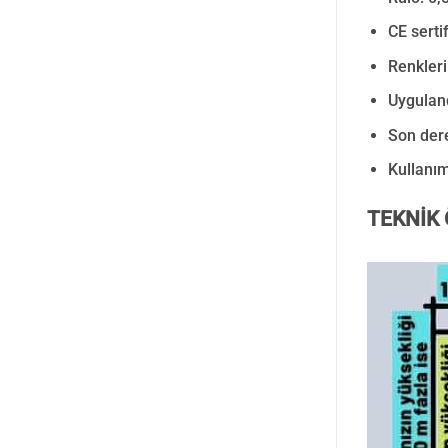
CE sertif
Renkleri
Uyguland
Son der
Kullanım
TEKNİK 