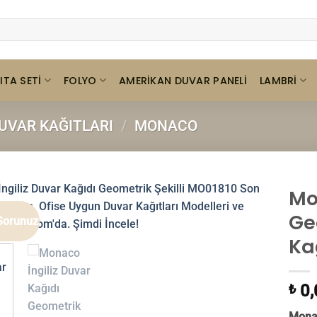
ITA SETI
FOLYO
LAMBRI
AMERIKAN DUVAR PANELI
DUVAR KAĞITLARI
/
MONACO
Mo
Geo
Sorunuz
Ka
0,
₺
Monac