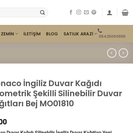
ZEMIN
SATILIK ARAZI
İLETIŞIM
BLOG
05425090555
naco İngiliz Duvar Kağıdı
metrik Şekilli Silinebilir Duvar
ğıtları Bej MO01810
00
o Duvar Kağıdı Silinebilir İngiliz Duvar Kağıtları Yeni