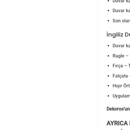
Duvar ka
Duvar ka
Son olar
İngiliz 
Duvar ka
Ragle –
Fırça – 
Falçata 
Hışır Ör
Uygulam
Dekoros’un
AYRICA 