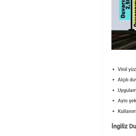
Vinil yüz
Alçılı d
Uygulama
Aynı şek
Kullanım
İngiliz D