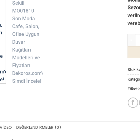
Sezon
veril
verebi
Monaco
Stok k
Kategor
Etiketl
VIDEO
DEĞERLENDIRMELER (0)