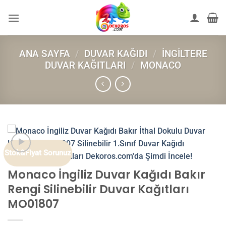
İçeriğe
atla
ANA SAYFA
/
DUVAR KAĞIDI
/
İNGILTERE
DUVAR KAĞITLARI
/
MONACO
Stok&Fiyat Sorunuz
Monaco İngiliz Duvar Kağıdı Bakır
Rengi Silinebilir Duvar Kağıtları
MO01807