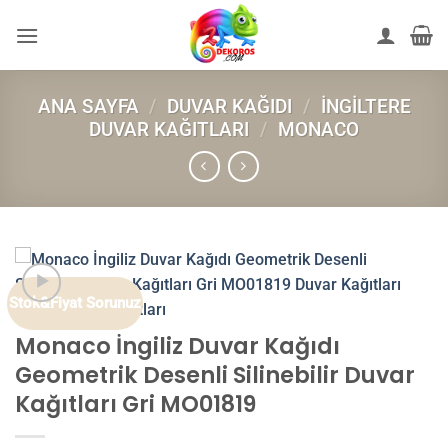
İçeriğe
atla
ANA SAYFA
/
DUVAR KAĞIDI
/
İNGILTERE
DUVAR KAĞITLARI
/
MONACO
Stok&Fiyat Sorunuz
Monaco İngiliz Duvar Kağıdı
Geometrik Desenli Silinebilir Duvar
Kağıtları Gri MO01819