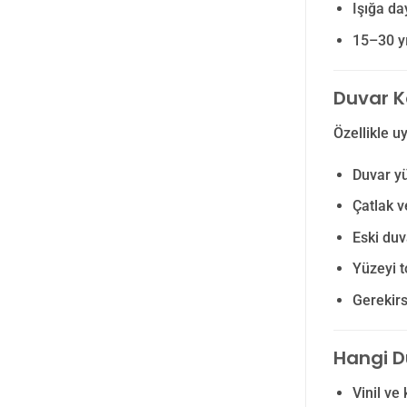
Işığa d
15–30 yı
Duvar K
Özellikle u
Duvar yü
Çatlak v
Eski du
Yüzeyi t
Gerekirs
Hangi D
Vinil ve 