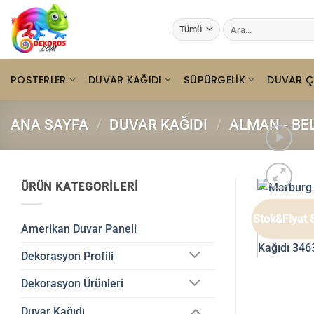
İçeriğe
Ara:
atla
POSTERLER
DUVAR KAĞIDI
SÜPÜRGELIK
DUVAR Ç
ANA SAYFA
/
DUVAR KAĞIDI
/
ALMAN - BE
ÜRÜN KATEGORILERI
Stok&Fiyat 
Amerikan Duvar Paneli
Dekorasyon Profili
Dekorasyon Ürünleri
Duvar Kağıdı