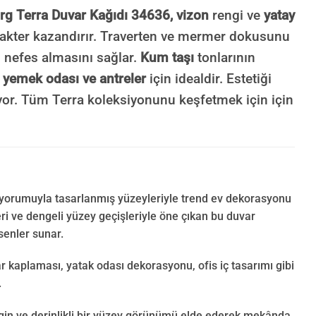
g Terra Duvar Kağıdı 34636,
vizon
rengi ve
yatay
rakter kazandırır. Traverten ve mermer dokusunu
n nefes almasını sağlar.
Kum taşı
tonlarının
 yemek odası ve antreler
için idealdir. Estetiği
iyor. Tüm Terra koleksiyonunu keşfetmek için için
n yorumuyla tasarlanmış yüzeyleriyle trend ev dekorasyonu
eri ve dengeli yüzey geçişleriyle öne çıkan bu duvar
senler sunar.
r kaplaması, yatak odası dekorasyonu, ofis iç tasarımı gibi
.
gin ve derinlikli bir yüzey görünümü elde ederek mekânda