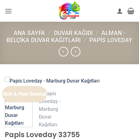
İçeriğe
atla
ANA SAYFA
/
DUVAR KAĞIDI
/
ALMAN -
BELÇIKA DUVAR KAĞITLARI
/
PAPIS LOVEDAY
Stok & Fiyat Sorunuz
Papis Loveday 33755