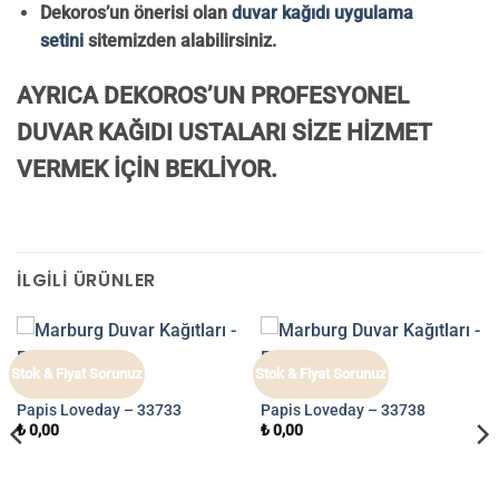
Dekoros’un önerisi olan
duvar kağıdı uygulama
setini
sitemizden alabilirsiniz.
AYRICA DEKOROS’UN PROFESYONEL
DUVAR KAĞIDI USTALARI SİZE HİZMET
VERMEK İÇİN BEKLİYOR.
İLGILI ÜRÜNLER
Stok & Fiyat Sorunuz
Stok & Fiyat Sorunuz
PAPIS LOVEDAY
PAPIS LOVEDAY
Papis Loveday – 33733
Papis Loveday – 33738
₺
0,00
₺
0,00