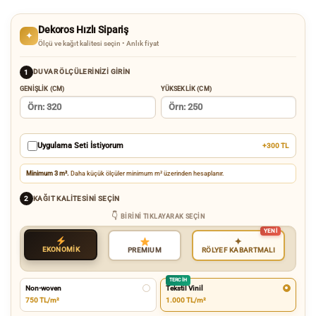
Dekoros Hızlı Sipariş
✦
Ölçü ve kağıt kalitesi seçin • Anlık fiyat
DUVAR ÖLÇÜLERINIZI GIRIN
1
GENIŞLIK (CM)
YÜKSEKLIK (CM)
Uygulama Seti İstiyorum
+300 TL
Minimum 3 m².
Daha küçük ölçüler minimum m² üzerinden hesaplanır.
KAĞIT KALITESINI SEÇIN
2
BIRINI TIKLAYARAK SEÇIN
✦
EKONOMİK
RÖLYEF KABARTMALI
PREMIUM
TERCIH
Non-woven
Tekstil Vinil
750 TL/m²
1.000 TL/m²