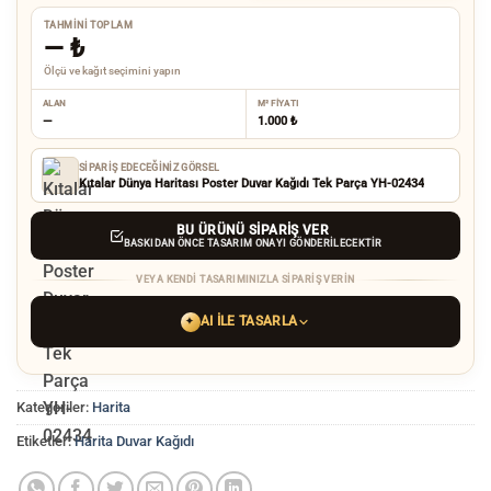
TAHMINI TOPLAM
—
₺
Ölçü ve kağıt seçimini yapın
ALAN
M² FIYATI
—
1.000 ₺
SIPARIŞ EDECEĞINIZ GÖRSEL
Kıtalar Dünya Haritası Poster Duvar Kağıdı Tek Parça YH-02434
BU ÜRÜNÜ SIPARIŞ VER
BASKIDAN ÖNCE TASARIM ONAYI GÖNDERILECEKTIR
VEYA KENDI TASARIMINIZLA SIPARIŞ VERIN
AI ILE TASARLA
✦
YAPAY ZEKA TASARIM ARACINI SEÇIN
Kategoriler:
Harita
ChatGPT
Gemini
Grok
Etiketler:
Harita Duvar Kağıdı
Tercih ettiğiniz AI aracı ile
hayalinizdeki görseli oluşturun. Biz çözünürlüğü
baskı kalitesine yükseltip
üretim yaparız.