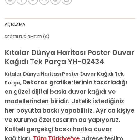
AI görselinizi yüklemek için tıklayın
JPG, PNG veya WEBP — maks 10 MB
AÇIKLAMA
VEYA
DEĞERLENDIRMELER (0)
GÖRSEL LINKI
Kıtalar Dünya Haritası Poster Duvar
Kağıdı Tek Parça YH-02434
E-posta ile de gönderebilirsiniz:
info@dekoros.com
Kıtalar Dünya Haritası Poster Duvar Kağıdı Tek
NOTLAR
Dekoros grafikerlerinin tasarladığı
Parça,
en güzel dijital baskı duvar kağıdı ve
modellerinden biridir. Üstelik istediğiniz
her boyutta baskı yapabiliriz. Ayrıca kişiye
Süreç Bilgilendirmesi
Görseliniz baskıya alınmadan önce ölçüye göre düzenlenmiş son hali
ve kuruma özel tasarım da yapıyoruz.
onayınıza gönderilir. Onayınızdan sonra üretim yapılır.
Kaliteli gerçekçi baskı harika duvar
AI TASARIMIYLA SIPARIŞ VER
kağıtları.
Tüm Türkiye’ye
adrese teslim
ONAYINIZDAN SONRA BASKIYA GEÇILECEK