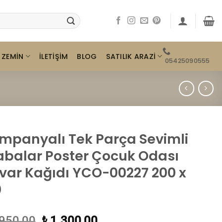
ZEMIN
SATILIK ARAZI
İLETIŞIM
BLOG
05425090555
mpanyalı Tek Parça Sevimli
abalar Poster Çocuk Odası
var Kağıdı YCO-00227 200 x
0
Orijinal
Şu
950,00
1.300,00
₺