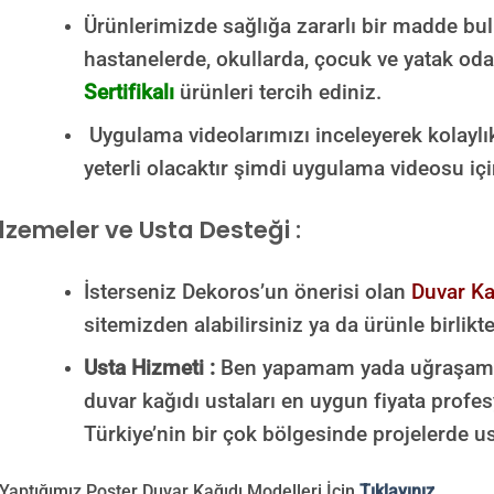
Ürünlerimizde sağlığa zararlı bir madde b
hastanelerde, okullarda, çocuk ve yatak odal
Sertifikalı
ürünleri tercih ediniz.
Uygulama videolarımızı inceleyerek kolaylık
yeterli olacaktır şimdi uygulama videosu iç
zemeler ve Usta Desteği :
İsterseniz Dekoros’un önerisi olan
Duvar Ka
sitemizden alabilirsiniz ya da ürünle birlikt
Usta Hizmeti :
Ben yapamam yada uğraşamam
duvar kağıdı ustaları en uygun fiyata prof
Türkiye’nin bir çok bölgesinde projelerde u
Yaptığımız Poster Duvar Kağıdı Modelleri İçin
Tıklayınız