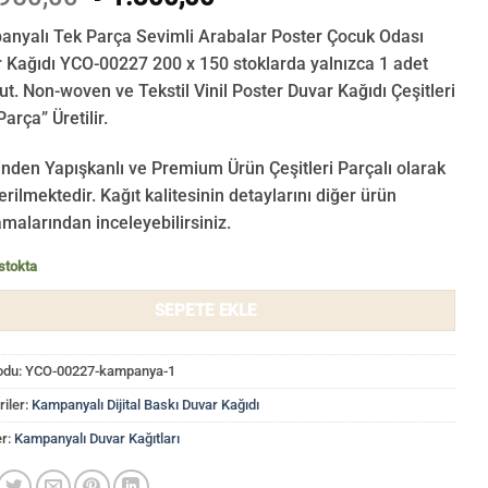
fiyat:
andaki
nyalı Tek Parça Sevimli Arabalar Poster Çocuk Odası
₺ 1.950,00.
fiyat:
 Kağıdı YCO-00227 200 x 150 stoklarda yalnızca 1 adet
₺ 1.300,00.
t. Non-woven ve Tekstil Vinil Poster Duvar Kağıdı Çeşitleri
arça” Üretilir.
nden Yapışkanlı ve Premium Ürün Çeşitleri Parçalı olarak
rilmektedir.
Kağıt kalitesinin detaylarını diğer ürün
amalarından inceleyebilirsiniz.
stokta
SEPETE EKLE
odu:
YCO-00227-kampanya-1
iler:
Kampanyalı Dijital Baskı Duvar Kağıdı
er:
Kampanyalı Duvar Kağıtları