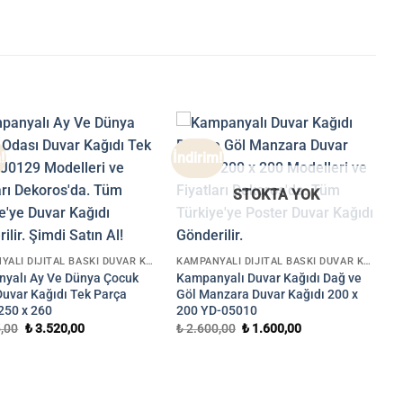
!
İndirim!
STOKTA YOK
KAMPANYALI DIJITAL BASKI DUVAR KAĞIDI
KAMPANYALI DIJITAL BASKI DUVAR KAĞIDI
yalı Ay Ve Dünya Çocuk
Kampanyalı Duvar Kağıdı Dağ ve
Duvar Kağıdı Tek Parça
Göl Manzara Duvar Kağıdı 200 x
250 x 260
200 YD-05010
Orijinal
Şu
Orijinal
Şu
,00
₺
3.520,00
₺
2.600,00
₺
1.600,00
fiyat:
andaki
fiyat:
andaki
₺ 4.225,00.
fiyat:
₺ 2.600,00.
fiyat:
₺ 3.520,00.
₺ 1.600,00.