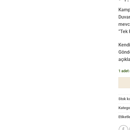
Kampa
Duvar
mevcu
”Tek P
Kendi
Gönde
açıkl
1 adet 
Stok k
Kategor
Etiketl