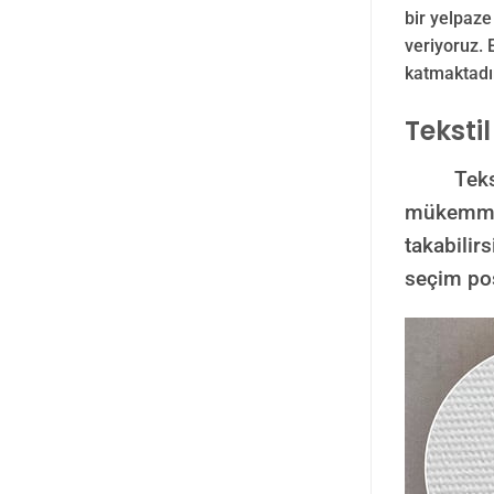
bir yelpaz
veriyoruz. 
katmaktadı
Teksti
Tekstil v
mükemmel 
takabilirs
seçim pos