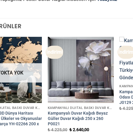
ÜRÜNLER
İndirim!
İndirim
TOKTA YOK
Kampan
Odası 
J0129 
KAMPANYALI DIJITAL BASKI DUVAR KAĞIDI
KAMPANYALI DIJITAL BASKI DUVAR KAĞIDI
₺
4.225
3D Dünya Haritası
Kampanyalı Duvar Kağıdı Beyaz
 Ülkeler ve Okyanuslar
Güller Duvar Kağıdı 250 x 260
Parça YH-02266 200 x
P0021
Orijinal
Şu
₺
4.225,00
₺
2.640,00