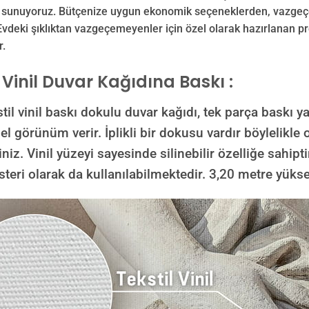
e sunuyoruz. Bütçenize uygun ekonomik seçeneklerden, vazgeç
Evdeki şıklıktan vazgeçemeyenler için özel olarak hazırlanan p
r.
l Vinil Duvar Kağıdına Baskı :
inil baskı dokulu duvar kağıdı, tek parça baskı ya
görünüm verir. İplikli bir dokusu vardır böylelikle 
iniz. Vinil yüzeyi sayesinde silinebilir özelliğe sahipti
teri olarak da kullanılabilmektedir.
3,20 metre yüksek