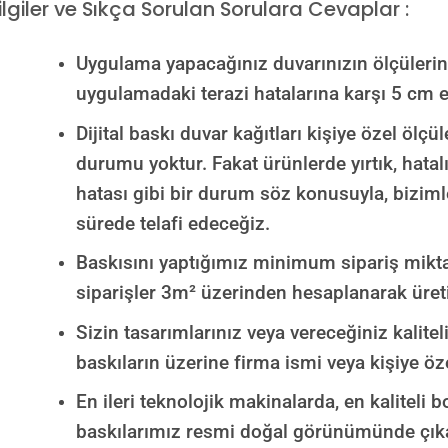
ilgiler ve Sıkça Sorulan Sorulara Cevaplar :
Uygulama yapacağınız duvarınızın ölçülerini 
uygulamadaki terazi hatalarına karşı 5 cm e
Dijital baskı duvar kağıtları kişiye özel ölç
durumu yoktur. Fakat ürünlerde yırtık, hatal
hatası gibi bir durum söz konusuyla, biziml
sürede telafi edeceğiz.
Baskısını yaptığımız minimum sipariş mikta
siparişler 3m² üzerinden hesaplanarak üret
Sizin tasarımlarınız veya vereceğiniz kalitel
baskıların üzerine firma ismi veya kişiye öze
En ileri teknolojik makinalarda, en kaliteli bo
baskılarımız resmi doğal görünümünde çık