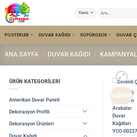
İçeriğe
Ara:
atla
POSTERLER
DUVAR KAĞIDI
SÜPÜRGELIK
DUVAR Ç
ANA SAYFA
/
DUVAR KAĞIDI
/
KAMPANYALI
ÜRÜN KATEGORILERI
İndirim!
Amerikan Duvar Paneli
Dekorasyon Profili
Dekorasyon Ürünleri
Duvar Kağıdı