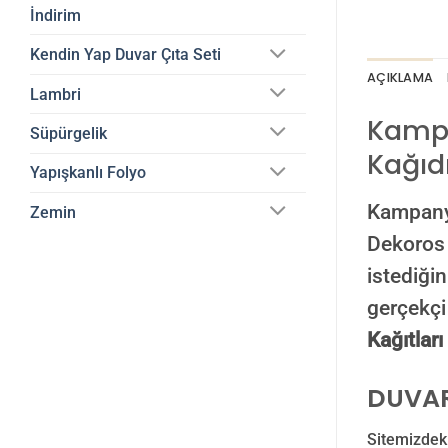
İndirim
Kendin Yap Duvar Çıta Seti
AÇIKLAMA
Lambri
Kampa
Süpürgelik
Kağıd
Yapışkanlı Folyo
Kampanya
Zemin
Dekoros g
istediğin
gerçekçi
Kağıtlar
DUVAR
Sitemizdeki