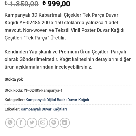
Orijinal
Şu
₺
1.350,00
₺
999,00
fiyat:
andaki
Kampanyalı 3D Kabartmalı Çiçekler Tek Parça Duvar
₺ 1.350,00.
fiyat:
Kağıdı YF-02485 200 x 150 stoklarda yalnızca 1 adet
₺ 999,00.
mevcut. Non-woven ve Tekstil Vinil Poster Duvar Kağıdı
Çeşitleri ”Tek Parça” Üretilir.
Kendinden Yapışkanlı ve Premium Ürün Çeşitleri Parçalı
olarak Gönderilmektedir.
Kağıt kalitesinin detaylarını diğer
ürün açıklamalarından inceleyebilirsiniz.
Stokta yok
Stok kodu:
YF-02485-kampanya-1
Kategoriler:
Kampanyalı Dijital Baskı Duvar Kağıdı
Etiketler:
Kampanyalı Duvar Kağıtları