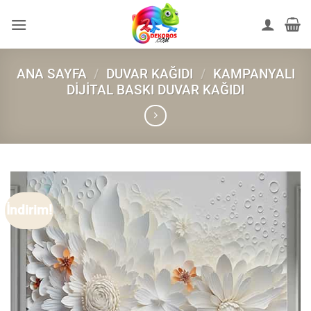
İçeriğe
atla
ANA SAYFA
/
DUVAR KAĞIDI
/
KAMPANYALI
DIJITAL BASKI DUVAR KAĞIDI
İndirim!