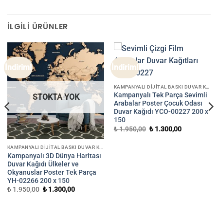
İLGILI ÜRÜNLER
İndirim!
İndirim!
KAMPANYALI DIJITAL BASKI DUVAR KAĞIDI
Kampanyalı Tek Parça Sevimli
STOKTA YOK
Arabalar Poster Çocuk Odası
Duvar Kağıdı YCO-00227 200 x
150
Orijinal
Şu
₺
1.950,00
₺
1.300,00
fiyat:
andaki
₺ 1.950,00.
fiyat:
₺ 1.300,00.
KAMPANYALI DIJITAL BASKI DUVAR KAĞIDI
Kampanyalı 3D Dünya Haritası
Duvar Kağıdı Ülkeler ve
Okyanuslar Poster Tek Parça
YH-02266 200 x 150
Orijinal
Şu
₺
1.950,00
₺
1.300,00
.
fiyat:
andaki
₺ 1.950,00.
fiyat:
₺ 1.300,00.