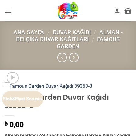
İçeriğe
atla
ANA SAYFA
/
DUVAR KAĞIDI
/
ALMAN -
BELÇIKA DUVAR KAĞITLARI
/
FAMOUS
GARDEN
Famous Garden Duvar Kağıdı
Stok&Fiyat Sorunuz
39353-3
₺
0,00
Alman markası AS Creation Famous Garden Duvar Kağıdı