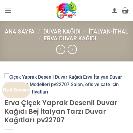
İçeriğe
atla
ANA SAYFA
/
DUVAR KAĞIDI
/
İTALYAN-İTHAL
/
ERVA DUVAR KAĞIDI
Fiyat Sorunuz
Erva Çiçek Yaprak Desenli Duvar
Kağıdı Bej İtalyan Tarzı Duvar
Kağıtları pv22707