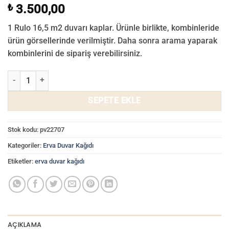
₺
3.500,00
1 Rulo 16,5 m2 duvarı kaplar. Ürünle birlikte, kombinleride
ürün görsellerinde verilmiştir. Daha sonra arama yaparak
kombinlerini de sipariş verebilirsiniz.
Erva Çiçek Yaprak Desenli Duvar Kağıdı Bej İtalyan Tarzı Duvar Kağı
SEPETE EKLE
Stok kodu:
pv22707
Kategoriler:
Erva Duvar Kağıdı
Etiketler:
erva duvar kağıdı
AÇIKLAMA