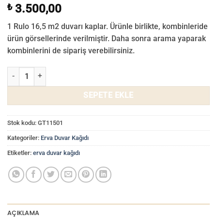
₺
3.500,00
1 Rulo 16,5 m2 duvarı kaplar. Ürünle birlikte, kombinleride
ürün görsellerinde verilmiştir. Daha sonra arama yaparak
kombinlerini de sipariş verebilirsiniz.
Erva Duvar Kağıdı Krem Altın Rengi Simli İtalyan Tarzı Duvar Kağıtl
SEPETE EKLE
Stok kodu:
GT11501
Kategoriler:
Erva Duvar Kağıdı
Etiketler:
erva duvar kağıdı
AÇIKLAMA