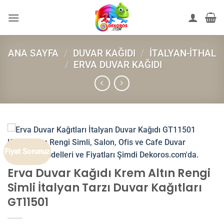
İçeriğe
atla
ANA SAYFA
/
DUVAR KAĞIDI
/
İTALYAN-İTHAL
/
ERVA DUVAR KAĞIDI
Fiyat Sorunuz
Erva Duvar Kağıdı Krem Altın Rengi
Simli İtalyan Tarzı Duvar Kağıtları
GT11501